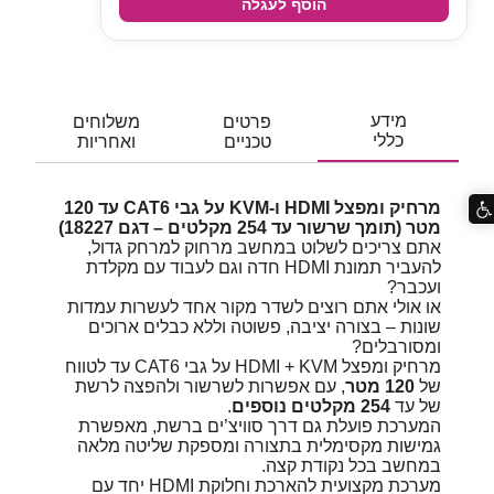
הוסף לעגלה
מידע
פרטים
משלוחים
כללי
טכניים
ואחריות
מרחיק ומפצל HDMI ו-KVM על גבי CAT6 עד 120
מטר (תומך שרשור עד 254 מקלטים – דגם 18227)
אתם צריכים לשלוט במחשב מרחוק למרחק גדול,
להעביר תמונת HDMI חדה וגם לעבוד עם מקלדת
ועכבר?
או אולי אתם רוצים לשדר מקור אחד לעשרות עמדות
שונות – בצורה יציבה, פשוטה וללא כבלים ארוכים
ומסורבלים?
מרחיק ומפצל HDMI + KVM על גבי CAT6 עד לטווח
של
120 מטר
, עם אפשרות לשרשור ולהפצה לרשת
של עד
254 מקלטים נוספים
.
המערכת פועלת גם דרך סוויצ’ים ברשת, מאפשרת
גמישות מקסימלית בתצורה ומספקת שליטה מלאה
במחשב בכל נקודת קצה.
מערכת מקצועית להארכת וחלוקת HDMI יחד עם