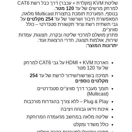
שליטת KVM (מקלדת + עכבר) דרך כבל רשת CAT6
למרחק מרשים של עד
120 מטר
.
בנוסף, המערכת תומכת בתצורת Multicast מלאה,
המאפשרת חיבור ושרשור של עד
254 מקלטים
על
גבי תשתית רשת וציוד תקשורת סטנדרטי – כולל
סוויצ’ים.
פתרון מושלם למרכזי שליטה ובקרה, תצוגות, עמדות
שירות, אולמות תצוגה, חדרי הרצאות ועוד.
יתרונות המוצר:
הארכת HDMI + KVM על גבי CAT6 למרחק
של עד 120 מטר
תמיכה בשרשור/שידור לרשת של עד
254
מקלטים נוספים
תומך מעבר דרך סוויצ’ים סטנדרטיים
(Multicast)
Plug & Play – ללא צורך בהגדרות מורכבות
איכות וידאו גבוהה ויציבה
שליטה מלאה במחשב מהעמדה המרוחקת
כולל משדר ומקלט