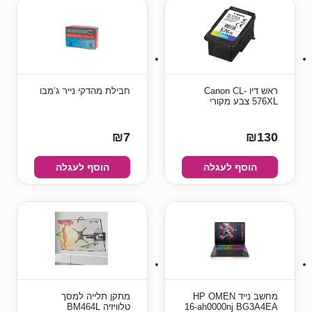
ראש דיו Canon CL-
חבילת מהדקי נייר ג’מבו
576XL צבע מקורי
₪7
₪130
הוסף לעגלה
הוסף לעגלה
מחשב נייד HP OMEN
מתקן תלייה למסך
16-ah0000nj BG3A4EA
טלוויזיה BM464L