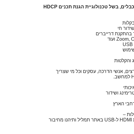
*** לא עובד עם ממירי הכבלים, בשל טכנולוגיית הגנת תכנים HDCP
ידור חי
רך בהתקנת דרייברים
שימוש
ג והקלטות
רצים, אנשי הדרכה, עסקים וכל מי שצריך
כותי
ימינג ושידור
חבי הארץ
ות –
הזמינו עכשיו מתאם לכידת HDMI ל-USB באתר תמליל ותיהנו מחיבור