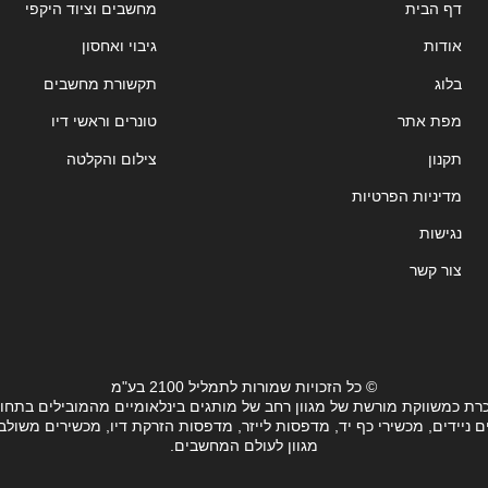
דף הבית
מחשבים וציוד היקפי
אודות
גיבוי ואחסון
בלוג
תקשורת מחשבים
מפת אתר
טונרים וראשי דיו
תקנון
צילום והקלטה
מדיניות הפרטיות
נגישות
צור קשר
© כל הזכויות שמורות לתמליל 2100 בע"מ
רת כמשווקת מורשת של מגוון רחב של מותגים בינלאומיים מהמובילים בתחו
ידים, מכשירי כף יד, מדפסות לייזר, מדפסות הזרקת דיו, מכשירים משולבים, 
מגוון לעולם המחשבים.