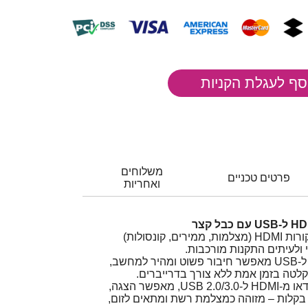
משלוחים
פרטים טכניים
ואחריות
שידור או הקלטת תוכן ממקורות HDMI (מצלמות, ממירים, קונסולות)
 ולעיתים התקנות מורכבות.
מתאם לכידת וידאו HDMI ל-USB מאפשר חיבור פשוט ומהיר למחשב,
הקלטה בזמן אמת ללא צורך בדרייברים.
מתאם קומפקטי ללכידת וידאו מ-HDMI ל-USB 2.0/3.0, מאפשר הצגה,
בקלות – מזוהה כמצלמת רשת ומתאים לזום,