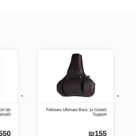
משענת גב Fellowes Ultimate Back
etooth
Support
550
₪155