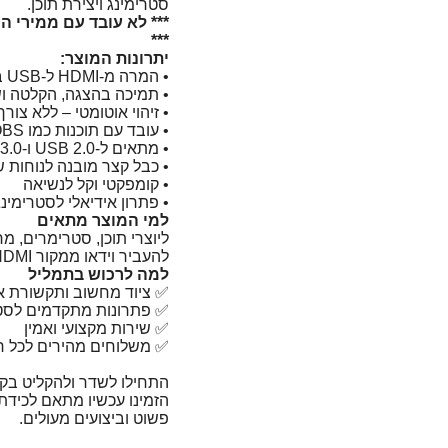
סטרימינג ויצירת תוכן.
***
יתרונות המוצר:
• המרה מ-HDMI ל-USB בקלות
• תמיכה בהצגה, הקלטה וש
• זיהוי אוטומטי – ללא צו
• עובד עם תוכנות כמו Zoom, OBS ועוד
• מתאים ל-USB 2.0 ו-USB 3.0
• כבל קצר מובנה לנוחות 
• קומפקטי וקל לנשיאה
• פתרון אידיאלי לסטרימינ
למי המוצר מתאים
ליוצרי תוכן, סטרימרים, מ
להעביר וידאו ממקור HDMI למחשב.
למה לרכוש בתמליל
✅ ציוד מחשוב ותקשורת אי
✅ פתרונות מתקדמים לסטר
✅ שירות מקצועי ואמין
✅ משלוחים מהירים לכל ר
התחילו לשדר ולהקליט בקל
פשוט וביצועים מעולים.