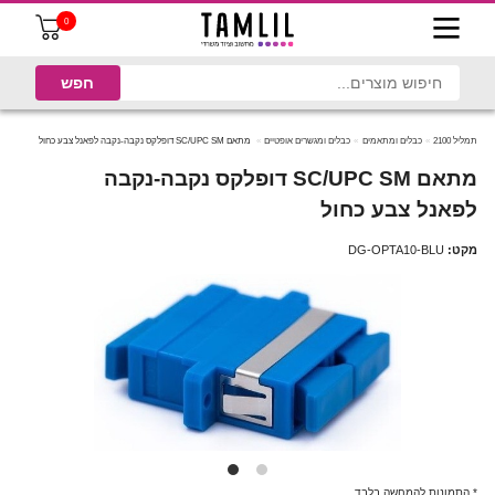
0
תמליל 2100
כבלים ומתאמים
כבלים ומגשרים אופטיים
מתאם SC/UPC SM דופלקס נקבה-נקבה לפאנל צבע כחול
מתאם SC/UPC SM דופלקס נקבה-נקבה
לפאנל צבע כחול
מקט:
DG-OPTA10-BLU
* התמונות להמחשה בלבד