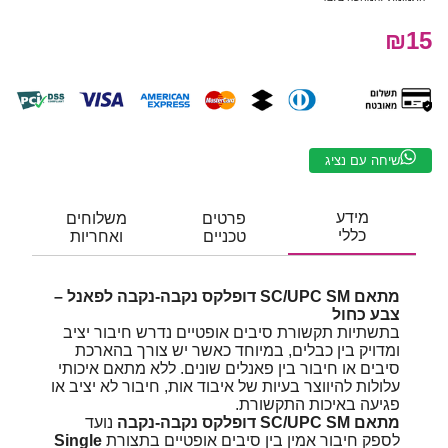
₪15
שיחה עם נציג
מידע
פרטים
משלוחים
כללי
טכניים
ואחריות
מתאם SC/UPC SM דופלקס נקבה-נקבה לפאנל –
צבע כחול
בתשתיות תקשורת סיבים אופטיים נדרש חיבור יציב
ומדויק בין כבלים, במיוחד כאשר יש צורך בהארכת
סיבים או חיבור בין פאנלים שונים. ללא מתאם איכותי
עלולות להיווצר בעיות של איבוד אות, חיבור לא יציב או
פגיעה באיכות התקשורת.
מתאם SC/UPC SM דופלקס נקבה-נקבה
נועד
לספק חיבור אמין בין סיבים אופטיים בתצורת
Single