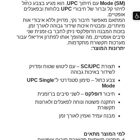
Mode (SM)
עם חיתוך
UPC
. הוא מגיע בצבע כחול
לזיהוי קל וברור של חיבורי
UPC
בלוחות ובפאנלים
אופטיים.
המתאם מאפשר חיבור נקי, מדויק וללא איבודי אות
מיותרים, ומבטיח איכות שידור גבוהה לאורך זמן.
בזכות המבנה הדופלקסי ניתן לחבר בו-זמנית שני
סיבים אופטיים, מה שהופך אותו לפתרון אידיאלי עבור
מערכות תקשורת מתקדמות.
יתרונות המוצר:
תצורת
SC/UPC
– עם ליטוש שטוח ומדויק
לשידור באיכות גבוהה
צבע כחול – סימון סטנדרטי ל־
UPC Single
Mode
חיבור
דופלקס
– לשני סיבים בו־זמנית
התקנה פשוטה ונוחה לפאנלים ולארונות
תקשורת
מבנה עמיד ואמין לאורך זמן
למי המוצר מתאים
✔ מתקיני תשתיות תקשורת סיבים אופטיים