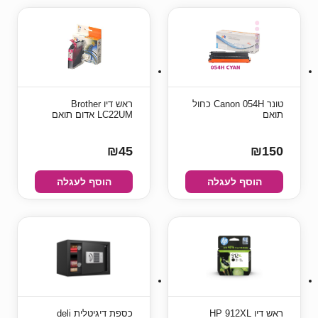
טונר Canon 054H כחול
ראש דיו Brother
תואם
LC22UM אדום תואם
₪45
₪150
הוסף לעגלה
הוסף לעגלה
ראש דיו HP 912XL
כספת ‏דיגיטלית deli