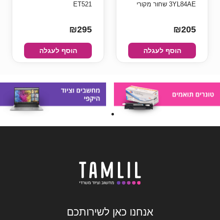
3YL84AE שחור מקורי
ET521
₪295
₪205
הוסף לעגלה
הוסף לעגלה
אנחנו כאן לשירותכם