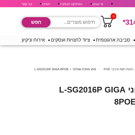
מי אנחנו
המחלקה העסקית
תמיכה
צור קשר
0
*31
סביבה ארגונומית
ציוד לחנויות ועסקים
אירוח וניקיון
רכזות רשת ורכיבי POE
מתג מתכת שולחני L-SG2016P GIGA 8POE +
מתג מתכת שולחני L-SG2016P GIGA
8POE