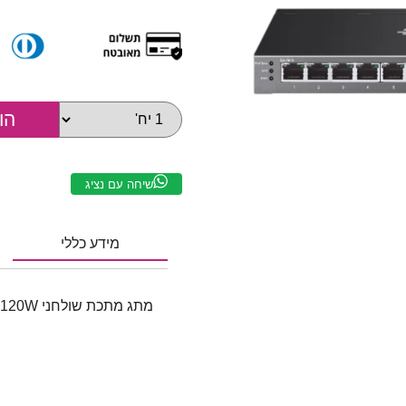
שיחה עם נציג
מידע כללי
מתג מתכת שולחני L-SG2016P GIGA 8POE + 8POE+ 120W