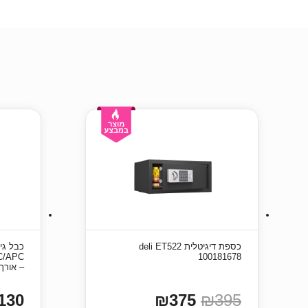
כספת ‏דיגיטלית deli ET522
C/APC
100181678
– אורך 20 מט
130
₪375
₪395