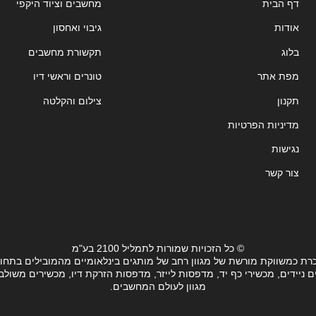
דף הבית
מחשבים וציוד היקפי
אודות
גיבוי ואחסון
בלוג
תקשורת מחשבים
מפת אתר
טונרים וראשי דיו
תקנון
צילום והקלטה
מדיניות הפרטיות
נגישות
צור קשר
© כל הזכויות שמורות לתמליל 2100 בע"מ
רת כמשווקת מורשת של מגוון רחב של מותגים בינלאומיים מהמובילים בתחו
ידים, מכשירי כף יד, מדפסות לייזר, מדפסות הזרקת דיו, מכשירים משולבים, 
מגוון לעולם המחשבים.