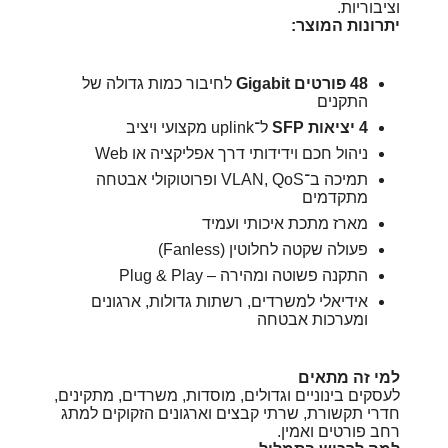
וציבוריות.
יתרונות המוצר:
48 פורטים Gigabit
לחיבור כמות גדולה של
התקנים
4 יציאות SFP
ל־uplink מקצועי ויציב
ניהול חכם וידידותי דרך אפליקציה או Web
תמיכה ב־VLAN, QoS ופרוטוקולי אבטחה
מתקדמים
מארז מתכת איכותי ועמיד
פעולה שקטה לחלוטין (Fanless)
התקנה פשוטה ומהירה – Plug & Play
אידיאלי למשרדים, רשתות גדולות, ארגונים
ומערכות אבטחה
למי זה מתאים
לעסקים בינוניים וגדולים, מוסדות, משרדים, מתקינים,
חדרי תקשורת, שרתי קבצים וארגונים הזקוקים למתג
רחב פורטים ואמין.