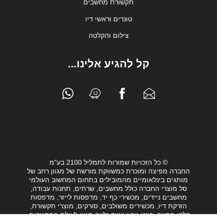
תקשורת מחשבים
טונרים וראשי דיו
צילום והקלטה
קל להגיע אלינו...
© כל הזכויות שמורות לתמליל 2100 בע"מ
החברה מפיצה ומוכרת כמשווקת מורשת של מגוון רחב של
מותגים בינלאומיים מהמובילים בתחום המחשוב העולמי
סל מוצרי החברה כולל מחשבים, שרתים, תחנות עבודה,
מחשבים ניידים, מכשירי כף יד, מדפסות לייזר, מדפסות
הזרקת דיו, מכשירים משולבים, סורקים, מוצרי תקשורת,
חלקי מחשב, כונני גיבוי וציוד נלווה מגוון לעולם המחשבים.