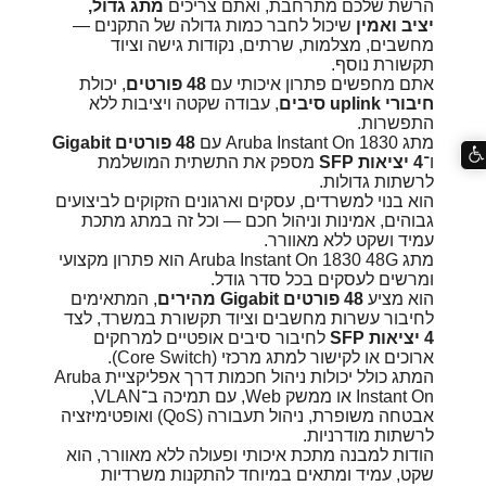
הרשת שלכם מתרחבת, ואתם צריכים
מתג גדול,
יציב ואמין
שיכול לחבר כמות גדולה של התקנים —
מחשבים, מצלמות, שרתים, נקודות גישה וציוד
תקשורת נוסף.
אתם מחפשים פתרון איכותי עם
48 פורטים
, יכולת
חיבורי uplink סיבים
, עבודה שקטה ויציבות ללא
התפשרות.
מתג Aruba Instant On 1830 עם
48 פורטים Gigabit
ו־
4 יציאות SFP
מספק את התשתית המושלמת
לרשתות גדולות.
הוא בנוי למשרדים, עסקים וארגונים הזקוקים לביצועים
גבוהים, אמינות וניהול חכם — וכל זה במתג מתכת
עמיד ושקט ללא מאוורר.
מתג Aruba Instant On 1830 48G הוא פתרון מקצועי
ומרשים לעסקים בכל סדר גודל.
הוא מציע
48 פורטים Gigabit מהירים
, המתאימים
לחיבור עשרות מחשבים וציוד תקשורת במשרד, לצד
4 יציאות SFP
לחיבור סיבים אופטיים למרחקים
ארוכים או לקישור למתג מרכזי (Core Switch).
המתג כולל יכולות ניהול חכמות דרך אפליקציית Aruba
Instant On או ממשק Web, עם תמיכה ב־VLAN,
אבטחה משופרת, ניהול תעבורה (QoS) ואופטימיזציה
לרשתות מודרניות.
הודות למבנה מתכת איכותי ופעולה ללא מאוורר, הוא
שקט, עמיד ומתאים במיוחד להתקנות משרדיות