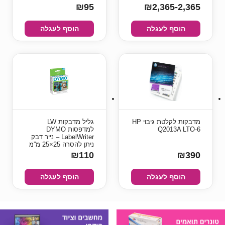
₪95
₪2,365-2,365
הוסף לעגלה
הוסף לעגלה
מדבקות לקלטת גיבוי HP
גליל מדבקות LW
Q2013A LTO-6
למדפסות DYMO
LabelWriter – נייר דבק
ניתן להסרה 25×25 מ”מ
₪110
₪390
הוסף לעגלה
הוסף לעגלה