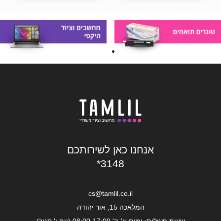
אנחנו כאן לשירותכם
*3148
cs@tamlil.co.il
המלאכה 15, אור יהודה
שעות פעילות: ימים א'-ה' 08:00-17:00 (יום ו' סגור)