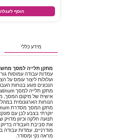
הוסף לעגלה
מידע כללי
מתקן תלייה למסך מחשב בודד Fellowes Platinum
עמדות עבודה עמוסות גור
ועלולות ליצור עומס על הצו
הנכונים פוגע בנוחות העבו
אישית של מיקום המסך, 
הנוחות הארגונומית במהלך
יוקרתי בצבע לבן עם פונק
תנועה חלקה וכיוון מדויק 
את סביבת העבודה בדיוק ל
מודרניים, עמדות עבודה ב
מראה נקי ומסודר.