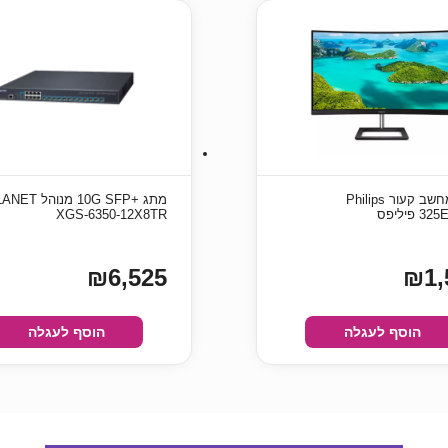
מסך מחשב קעור Philips
מתג +10G SFP מנוהל 
 פיליפס
XGS-6350-12X8TR
₪6,525
₪1,
הוסף לעגלה
הוסף לעגלה