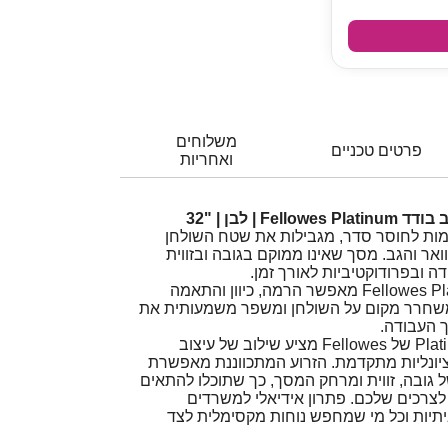
משלוחים
פרטים טכניים
ואחריות
 | לבן | "32
מות לחוסר סדר, מגבילות את שטח השולחן
ואר והגב. מסך שאינו ממוקם בגובה ובזווית
דה ובפרודוקטיביות לאורך זמן.
מתקן תלייה למסך Fellowes Platinum מאפשר הרמה, כיוון והתאמה
משחרר מקום על השולחן ומשפר משמעותית את
 העבודה.
מתקן המסך מסדרת Platinum של Fellowes מציע שילוב של עיצוב
ציונליות מתקדמת. הזרוע המתכווננת מאפשרת
של גובה, זווית ומרחק המסך, כך שתוכלו להתאים
צרכים שלכם. פתרון אידיאלי למשרדים
יתיות וכל מי שמחפש נוחות מקסימלית לצד