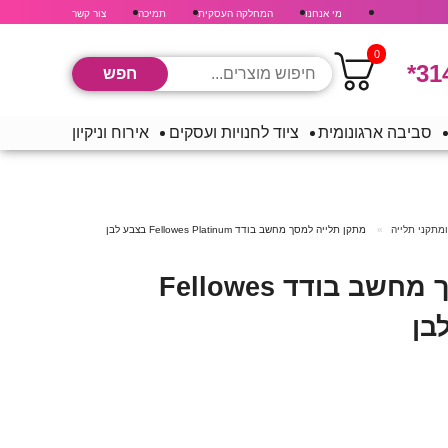
מי אנחנו
המחלקה העסקית
תמיכה
צור קשר
0
*31
סביבה ארגונומית
ציוד לחנויות ועסקים
אירוח וניקיון
ומתקני תלייה
מתקן תלייה למסך מחשב בודד Fellowes Platinum בצבע לבן
מתקן תלייה למסך מחשב בודד Fellowes