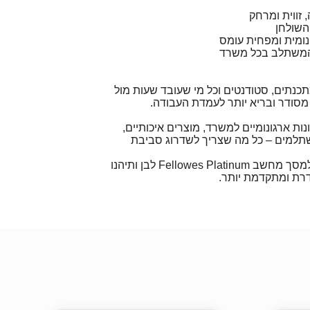
, זווית ומרחק
השולחן
ומית ומפחית עומס
 המשתלב בכל משרד
כנתים, סטודנטים וכל מי שעובד שעות מול
סודר ובריא יותר לעמדת העבודה.
ות ארגונומיים למשרד, מוצרים איכותיים,
שתלמים – כל מה שצריך לשדרוג סביבת
הזמינו עכשיו מתקן תלייה למסך מחשב Fellowes Platinum לבן ותיהנו
רת ומתקדמת יותר.