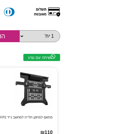
שיחה עם נציג
מתאם למתקן תלייה למחשב נייד NB North Bayou NB-FP2
₪110