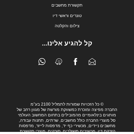
תקשורת מחשבים
טונרים וראשי דיו
צילום והקלטה
קל להגיע אלינו...
© כל הזכויות שמורות לתמליל 2100 בע"מ
החברה מפיצה ומוכרת כמשווקת מורשת של מגוון רחב של
מותגים בינלאומיים מהמובילים בתחום המחשוב העולמי
סל מוצרי החברה כולל מחשבים, שרתים, תחנות עבודה,
מחשבים ניידים, מכשירי כף יד, מדפסות לייזר, מדפסות
הזרקת דיו, מכשירים משולבים, סורקים, מוצרי תקשורת,