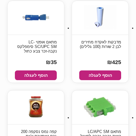
מדבקות לאקדח מחירים
מתאם אופטי LC-
לבן 2 שורות (100 גלילים)
SC/UPC SM סימפלקס
נקבה-זכר צבע כחול
₪35
₪425
הוסף לעגלה
הוסף לעגלה
מתאם LC/APC SM
קפה נמס נסקפה 200