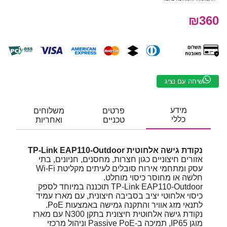
₪360
שיחה עם נציג
מידע
פרטים
משלוחים
כללי
טכניים
ואחריות
נקודת גישה אלחוטית TP-Link EAP110-Outdoor
אזורים חיצוניים כגון חצרות, מחסנים, חניונים, בתי
עסק ומתחמי אירוח סובלים לעיתים מקליטת Wi-Fi
חלשה או מחוסר כיסוי מוחלט.
TP-Link EAP110-Outdoor תוכננה במיוחד לספק
כיסוי אלחוטי יציב בסביבה חיצונית, עם מארז עמיד
לתנאי מזג אוויר והתקנה גמישה באמצעות PoE.
נקודת גישה אלחוטית חיצונית בתקן N300 עם מארז
מוגן IP65, תמיכה ב-Passive PoE וניהול מרכזי