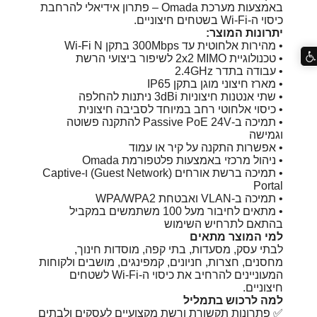
באמצעות מערכת Omada – פתרון אידיאלי להרחבת
כיסוי ה-Wi-Fi בשטחים חיצוניים.
יתרונות המוצר:
• מהירות אלחוטית עד 300Mbps בתקן Wi-Fi N
• טכנולוגיית 2x2 MIMO לשיפור ביצועי הרשת
• עבודה בתדר 2.4GHz
• מארז חיצוני מוגן בתקן IP65
• שתי אנטנות חיצוניות 3dBi ניתנות להחלפה
• כיסוי אלחוטי רחב במיוחד לסביבה חיצונית
• תמיכה ב-Passive PoE 24V להתקנה פשוטה
וגמישה
• אפשרות התקנה על קיר או עמוד
• ניהול מרכזי באמצעות פלטפורמת Omada
• תמיכה ברשת אורחים (Guest Network) ו-Captive
Portal
• תמיכה ב-VLAN ואבטחת WPA/WPA2
• מתאים לחיבור מעל 100 משתמשים במקביל
בהתאם לתרחיש השימוש
למי המוצר מתאים
לבתי עסק, מסעדות, בתי קפה, מוסדות חינוך,
מחסנים, חצרות, חניונים, קמפינגים, מושבים ולקוחות
המעוניינים להרחיב את כיסוי ה-Wi-Fi לשטחים
חיצוניים.
למה לרכוש בתמליל
✅ פתרונות תקשורת ורשת מקצועיים לעסקים ולבתים