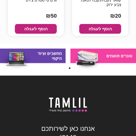
קוואד נקבה-נקבה לפאנל
גרם טייסטרס צ’ויס
צבע ירוק
₪50
₪20
הוסף לעגלה
הוסף לעגלה
אנחנו כאן לשירותכם