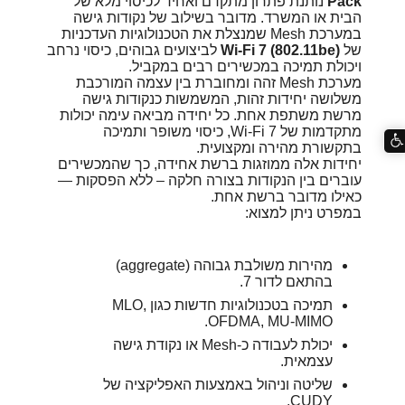
Pack
נותנת פתרון מתקדם ואחיד לכיסוי מלא של
הבית או המשרד. מדובר בשילוב של נקודות גישה
במערכת Mesh שמנצלת את הטכנולוגיות העדכניות
של
Wi-Fi 7 (802.11be)
לביצועים גבוהים, כיסוי נרחב
ויכולת תמיכה במכשירים רבים במקביל.
מערכת Mesh זהה ומחוברת בין עצמה המורכבת
משלושה יחידות זהות, המשמשות כנקודות גישה
מרשת משתפת אחת. כל יחידה מביאה עימה יכולות
מתקדמות של Wi-Fi 7, כיסוי משופר ותמיכה
בתקשורת מהירה ומקצועית.
יחידות אלה ממוזגות ברשת אחידה, כך שהמכשירים
עוברים בין הנקודות בצורה חלקה – ללא הפסקות —
כאילו מדובר ברשת אחת.
במפרט ניתן למצוא:
מהירות משולבת גבוהה (aggregate)
בהתאם לדור 7.
תמיכה בטכנולוגיות חדשות כגון MLO,
OFDMA, MU-MIMO.
יכולת לעבודה כ-Mesh או נקודת גישה
עצמאית.
שליטה וניהול באמצעות האפליקציה של
CUDY.