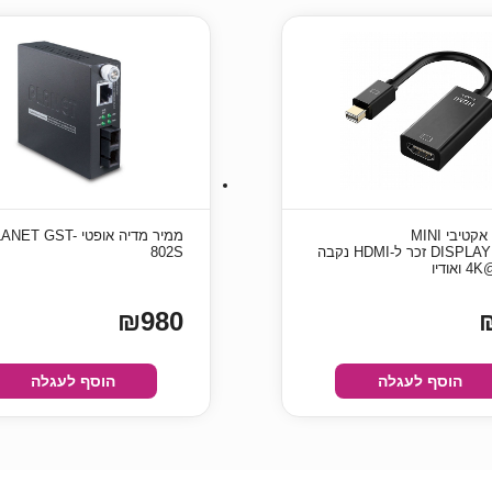
מתאם אקטיבי MINI
ממיר מדיה אופטי NET GST
DISPLAYPORT זכר ל-HDMI נקבה
802S
אודיו
₪980
הוסף לעגלה
הוסף לעגלה