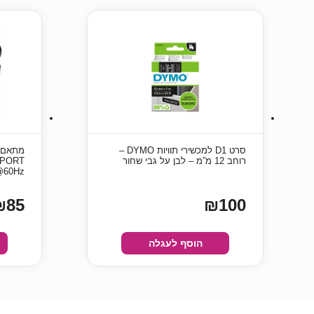
סרט D1 למכשירי תוויות DYMO –
רוחב 12 מ”מ – לבן על גבי שחור
4K@60Hz ו
₪85
₪100
הוסף לעגלה