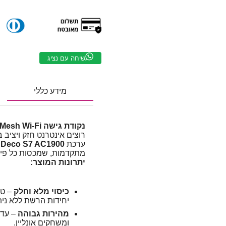
שיחה עם נציג
מידע כללי
נקודת גישה TP-Link Deco S7 AC1900 Mesh Wi-Fi – סט 3 יחידות
רוצים אינטרנט חזק ויציב
ערכת
Deco S7 AC1900
ש
מתקדמות, שמכסות כל פינ
יתרונות המוצר:
כיסוי מלא וחלק
יחידות הרשת ללא נית
מהירות גבוהה
– עד
ומשחקים אונליין.