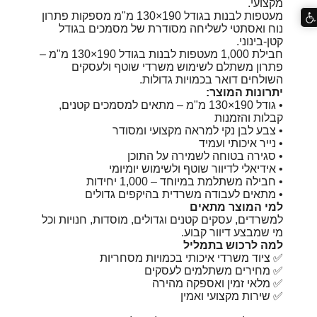
מקצועי.
מעטפות לבנות בגודל 190×130 מ"מ מספקות פתרון
נוח ואסתטי לשליחה מסודרת של מסמכים בגודל
קטן-בינוני.
חבילת 1,000 מעטפות לבנות בגודל 190×130 מ"מ –
פתרון משתלם לשימוש משרדי שוטף ולעסקים
השולחים דואר בכמויות גדולות.
יתרונות המוצר:
• גודל ‎130×190 מ"מ‎ – מתאים למסמכים קטנים,
קבלות והזמנות
• צבע לבן נקי למראה מקצועי ומסודר
• נייר איכותי ועמיד
• סגירה בטוחה לשמירה על התוכן
• אידיאלי לדיוור שוטף ולשימוש יומיומי
• חבילה משתלמת במיוחד – 1,000 יחידות
• מתאים לעבודה משרדית בהיקפים גדולים
למי המוצר מתאים
למשרדים, עסקים קטנים וגדולים, מוסדות, חנויות וכל
מי שמבצע דיוור קבוע.
למה לרכוש בתמליל
✅ ציוד משרדי איכותי בכמויות מסחריות
✅ מחירים משתלמים לעסקים
✅ מלאי זמין ואספקה מהירה
✅ שירות מקצועי ואמין