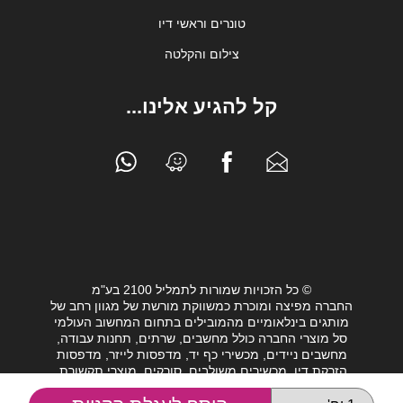
טונרים וראשי דיו
צילום והקלטה
קל להגיע אלינו...
© כל הזכויות שמורות לתמליל 2100 בע"מ
החברה מפיצה ומוכרת כמשווקת מורשת של מגוון רחב של
מותגים בינלאומיים מהמובילים בתחום המחשוב העולמי
סל מוצרי החברה כולל מחשבים, שרתים, תחנות עבודה,
מחשבים ניידים, מכשירי כף יד, מדפסות לייזר, מדפסות
הזרקת דיו, מכשירים משולבים, סורקים, מוצרי תקשורת,
חלקי מחשב, כונני גיבוי וציוד נלווה מגוון לעולם המחשבים.