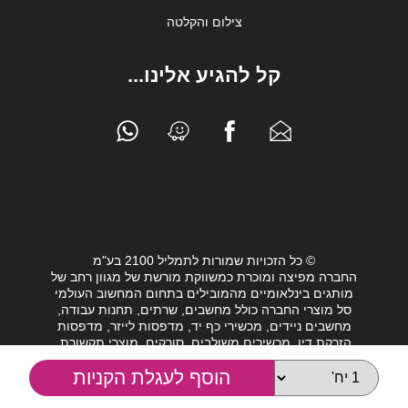
צילום והקלטה
קל להגיע אלינו...
© כל הזכויות שמורות לתמליל 2100 בע"מ
החברה מפיצה ומוכרת כמשווקת מורשת של מגוון רחב של
מותגים בינלאומיים מהמובילים בתחום המחשוב העולמי
סל מוצרי החברה כולל מחשבים, שרתים, תחנות עבודה,
מחשבים ניידים, מכשירי כף יד, מדפסות לייזר, מדפסות
הזרקת דיו, מכשירים משולבים, סורקים, מוצרי תקשורת,
חלקי מחשב, כונני גיבוי וציוד נלווה מגוון לעולם המחשבים.