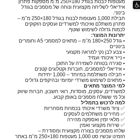
מעטפות לבנות בגודל 180×250 מ"מ מספקות פתרון
אידיאלי לשליחה מקצועית ונוחה של מסמכים בגודל
בינוני.
חבילת 1,000 מעטפות לבנות בגודל 180×250 מ"מ –
פתרון משתלם ואיכותי למשרדים ועסקים הזקוקים
לכמות גדולה לשימוש שוטף.
יתרונות המוצר:
• גודל ‎180×250 מ"מ‎ – מתאים למסמכי A5 וחומרים
בינוניים
• צבע לבן נקי למראה מקצועי
• נייר איכותי ועמיד
• סגירה בטוחה לשמירה על התוכן
• אידיאלי למסמכים, חוברות וקטלוגים קטנים
• חבילה משתלמת במיוחד – 1,000 יחידות
• מתאים לשימוש משרדי יומיומי ובהיקפים גדולים
למי המוצר מתאים
למשרדים, עסקים, מוסדות, רואי חשבון, חברות שיווק
וכל מי ששולח מסמכים באופן קבוע.
למה לרכוש בתמליל
✅ ציוד משרדי איכותי בכמויות מסחריות
✅ מחירים משתלמים לעסקים
✅ מלאי זמין ואספקה מהירה
✅ שירות מקצועי ואמין
שלחו מסמכים בצורה מקצועית ומסודרת –
הזמינו עכשיו סט 1,000 מעטפות 180×250 מ"מ באתר