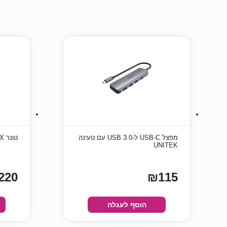
מפצל USB-C ל-USB 3.0 עם טעינה
טונר HP 415X W2031X כחול תואם
UNITEK
220
₪115
הוסף לעגלה