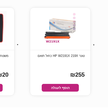
טונר HP W2191X 219X כחול תואם
משטח לעכבר
₪20
₪255
הוסף לעגלה