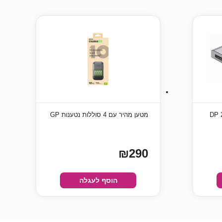
מפצל DISPLAYPORT זכר ל-2 DP
מטען מהיר עם 4 סוללות נטענות GP
₪290
הוסף לעגלה