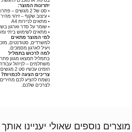
בטיפול או מוכנים להגשה.
יתרונות המוצר:
• סט של 2 מגשים – פתרון קומפקטי וחסכוני במקום
• עיצוב שקוף – זיהוי מהי
• מתאים לניירות A4
• שומר על סדר וארגון בשו
• מתאים לשימוש ביתי ומש
למי המוצר מתאים
למשרדים, סטודנטים, מזכ
ויעיל לארגון מסמכים.
למה לרכוש בתמליל
בתמליל תמצאו מגוון פתרונ
משתלמים – לניהול עבודה מ
הזמינו עכשיו סט 2 מגשים JR2 ותיהנו משולחן עבודה מסודר ונגיש יותר.
צריכים הצעה לכמויות? ד
נשמח להציע לכם מחירים מ
לצרכים שלכם.
מוצרים נוספים שאולי יעניינו אותך