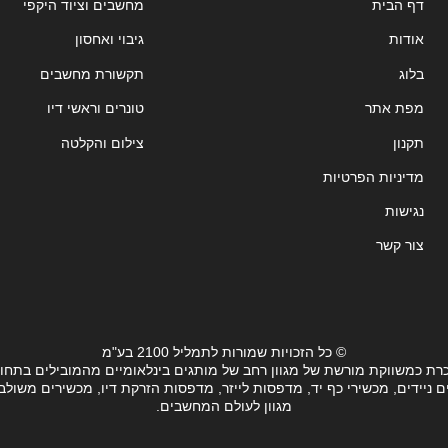
דף הבית
מחשבים וציוד היקפי
אודות
גיבוי ואחסון
בלוג
תקשורת מחשבים
מפת אתר
טונרים וראשי דיו
תקנון
צילום והקלטה
מדיניות הפרטיות
נגישות
צור קשר
© כל הזכויות שמורות לתמליל 2100 בע"מ
רת כמשווקת מורשת של מגוון רחב של מותגים בינלאומיים מהמובילים בתחו
ידים, מכשירי כף יד, מדפסות לייזר, מדפסות הזרקת דיו, מכשירים משולבים, 
מגוון לעולם המחשבים.