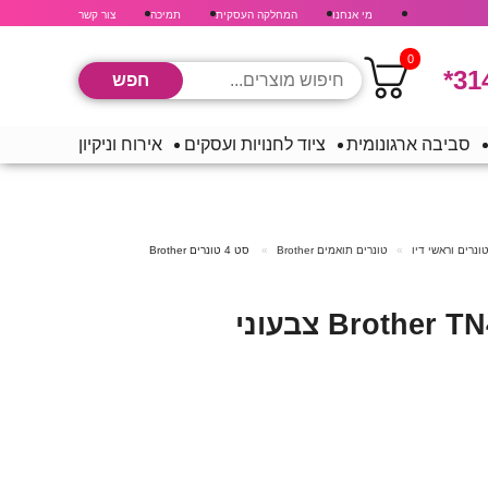
מי אנחנו
המחלקה העסקית
תמיכה
צור קשר
0
*31
סביבה ארגונומית
ציוד לחנויות ועסקים
אירוח וניקיון
ונרים וראשי דיו
טונרים תואמים Brother
סט 4 ‏טונרים Brother
סט 4 ‏טונרים Brother TN423 צבעוני