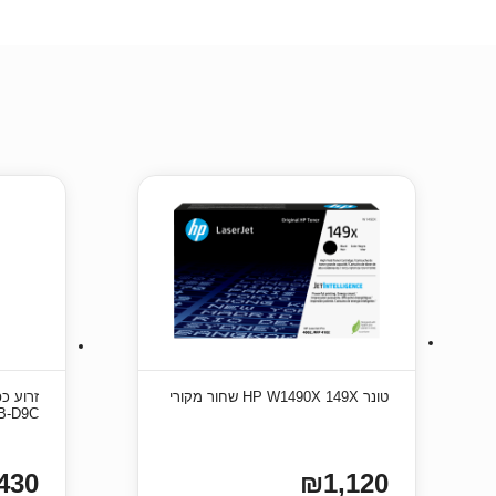
טונר HP W1490X 149X שחור מקורי
B-D9C
430
₪1,120