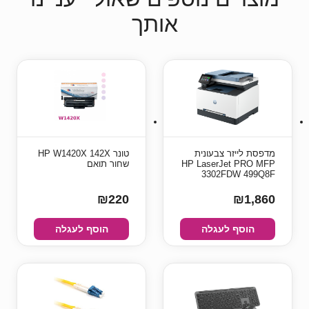
אותך
פסת לייזר צבעונית
טונר HP W1420X 142X
HP LaserJet PRO M
שחור תואם
3302FDW 499Q
₪220
₪1,8
הוסף לעגלה
הוסף לעגלה