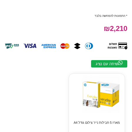
 להמחשה בלבד
₪2
ה עם נציג
ם גודל A4