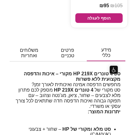
₪95
₪1
הוסף לעגלה
מידע
פרטים
משלוחים
כללי
טכניים
ואחריות
סט 4 טונרים HP 219X מקורי – איכות והדפסה
צועית ללא פשרות
פשים הדפסה אמינה ואיכותית לאורך זמן?
 מקורי של
4 טונרים HP 219X
מספק לכם פתרון
א לצבעים – שחור, ציאן, מג’נטה וצהוב – עם
וקה גבוהה ואיכות הדפסה חדה שתתאים לכל צורך
קי או משרדי.
רונות המוצר:
סט מלא ומקורי של HP
– שחור + צבעוני
(C/M/Y/K).