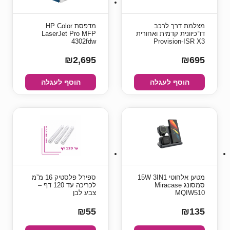
מצלמת דרך לרכב
מדפסת ‏HP Color
דו־כיוונית קדמית ואחורית
LaserJet Pro MFP
4302fdw
Provision-ISR X3
₪2,695
₪695
הוסף לעגלה
הוסף לעגלה
מטען אלחוטי 15W 3IN1
ספירל פלסטיק 16 מ”מ
סמסונג Miracase
לכריכה עד 120 דף –
MQIW510
צבע לבן
₪55
₪135