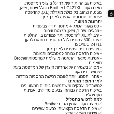
באיכות גבוהה תוך שמירה על ביצועי המדפסת.
מארז מקורי Brother LC421XL הכולל שחור, ציאן,
מג'נטה וצהוב בקיבולת מוגדלת (XL), להדפסה
איכותית, חסכונית ואמינה לאורך זמן.
יתרונות המוצר:
• סט מקורי הכולל 4 מחסניות דיו צבעוניות
• צבעים: שחור, ציאן, מג'נטה וצהוב
• קיבולת XL להדפסת יותר עמודים בין החלפות
• עד כ-500 עמודים לכל מחסנית בהתאם לתקן
ISO/IEC 24711
• צבעים חדים ועמידים לאורך זמן
• איכות הדפסה גבוהה למסמכים ותמונות
• אמינות מלאה והתאמה מושלמת למדפסות Brother
תואמות
• מסייע בשמירה על אחריות היצרן של המדפסת בעת
שימוש בדיו מקורי
• פתרון חסכוני יותר לעומת רכישת מחסניות בודדות
למי המוצר מתאים
למשרדים, עסקים ומשתמשים ביתיים המעוניינים
באיכות הדפסה גבוהה, צבעים מדויקים ואמינות
מקסימלית.
למה לרכוש בתמליל
✅ מוצר מקורי ואמין מבית Brother
✅ איכות הדפסה מקצועית וצבעים עשירים
✅ שירות מקצועי ואישי