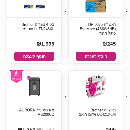
ראש דיו HP 937e
סט 4 ‏טונרים Brother
EvoMore (4S6W6NE)
TN248XL צבעוני מקורי
כחול מקורי
₪1,995
₪245
הוסף לעגלה
הוסף לעגלה
ראש דיו Brother
מגרסת נייר AURORA
LC421XLM אדום תואם
AS200CD
₪1,350
₪1,590
₪65