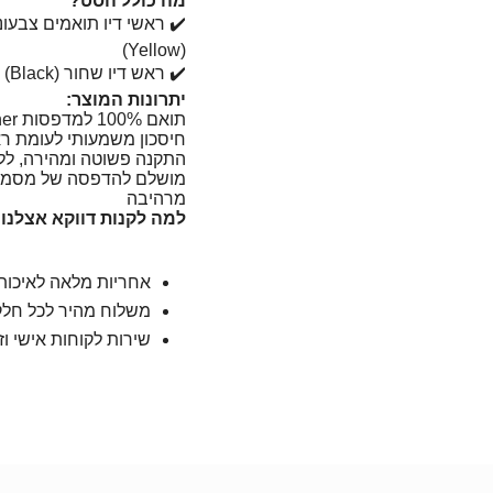
מה כולל הסט?
(Yellow)
✔️ ראש דיו שחור (Black) – נפח XL להדפסות רבות במיוחד
יתרונות המוצר:
תואם 100% למדפסות Brother המובילות
חיסכון משמעותי לעומת רא
התקנה פשוטה ומהירה, ללא
מושלם להדפסה של מסמכים,
מרהיבה
למה לקנות דווקא אצלנו
אחריות מלאה לאיכות
משלוח מהיר לכל חלק
שירות לקוחות אישי וזמ