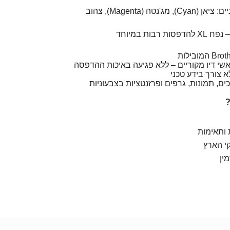
✔️ ראשי דיו תואמים צבעוניים: ציאן (Cyan), מג'נטה (Magenta), צהוב
שי דיו מקוריים – ללא פגיעה באיכות ההדפסה
 צורך בידע טכני
 תמונות, גרפים ופרזנטציות בצבעוניות
?
 ותאימות
י הארץ
ין