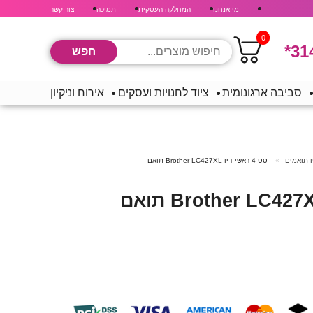
מי אנחנו
המחלקה העסקית
תמיכה
צור קשר
0
*31
סביבה ארגונומית
ציוד לחנויות ועסקים
אירוח וניקיון
ו תואמים
סט 4 ראשי דיו Brother LC427XL תואם