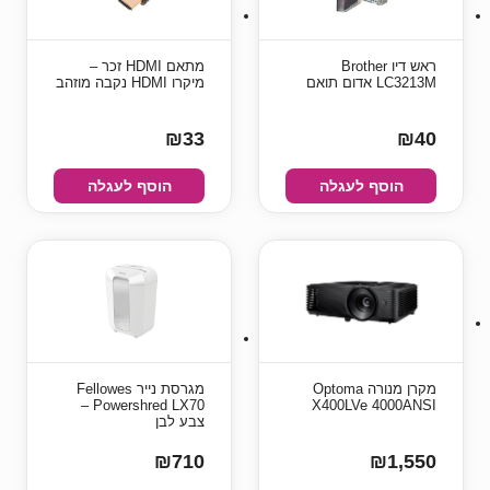
ראש דיו Brother
מתאם HDMI זכר –
LC3213M אדום תואם
מיקרו HDMI נקבה מוזהב
₪33
₪40
הוסף לעגלה
הוסף לעגלה
מקרן מנורה Optoma
מגרסת נייר Fellowes
Powershred LX70 –
X400LVe 4000ANSI
צבע לבן
₪710
₪1,550