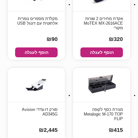
אקדח מחירים 2 שורות
מקלדת מספרים נומרית
MoTEX MX-2616ACE
אלחוטית עם דונגל USB
מקורי
₪90
₪320
הוסף לעגלה
הוסף לעגלה
מגירת כסף לקופה
סורק דו-צדדי Avision
AD345G
Metalogic M-170 TOP
FLIP
₪2,445
₪415