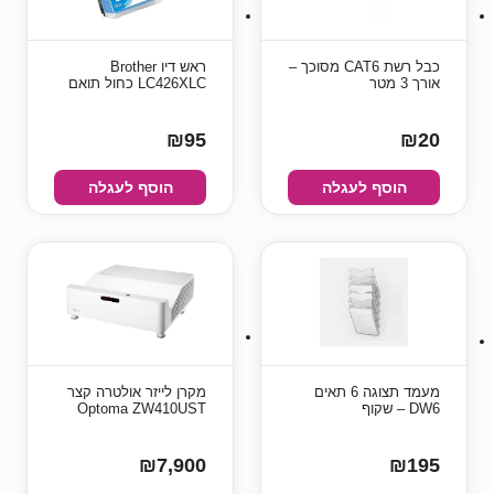
כבל רשת CAT6 מסוכך –
ראש דיו Brother
אורך 3 מטר
LC426XLC כחול תואם
₪95
₪20
הוסף לעגלה
הוסף לעגלה
מעמד תצוגה 6 תאים
מקרן לייזר אולטרה קצר
DW6 – שקוף
Optoma ZW410UST
₪7,900
₪195