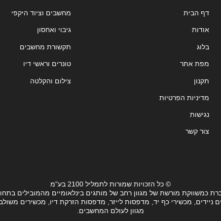
דף הבית
מחשבים וציוד היקפי
אודות
גיבוי ואחסון
בלוג
תקשורת מחשבים
מפת אתר
טונרים וראשי דיו
תקנון
צילום והקלטה
מדיניות הפרטיות
נגישות
צור קשר
© כל הזכויות שמורות לתמליל 2100 בע"מ
רת כמשווקת מורשת של מגוון רחב של מותגים בינלאומיים מהמובילים בתחו
ידים, מכשירי כף יד, מדפסות לייזר, מדפסות הזרקת דיו, מכשירים משולבים, 
מגוון לעולם המחשבים.