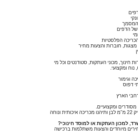
נקי
 המסמך
של הדפים
מי
הכריכה הפלסטיות
, מצגות, חוברות והצעות מחיר
 חינוך, מכוני העתקות, סטודנטים וכל מי
נוח ומקצועי.
כה וגימור
י דפוס
חבי הארץ
סודרים ומקצועיים.
הזמינו עכשיו ספירל פלסטיק 22 מ"מ לבן ותיהנו מכריכה איכותית ונוחה
ד, למכון העתקות או למוסד חינוכי?
חירים מיוחדים והצעות משתלמות ברכישה