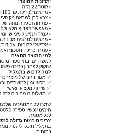
יתרונות המוצר:
• קוטר 22 מ"מ
• מתאים לכריכת עד 180 דפים
• צבע לבן למראה מקצועי ו
• פתיחה וסגירה נוחה של
• מאפשר דפדוף מלא וקל 
• עמיד וגמיש לשימוש יומיו
• מתאים למרבית מכונות 
• אידיאלי לדוחות, עבודות
• פתרון כריכה חסכוני ואמין
למי המוצר מתאים
למשרדים, בתי ספר, מוסדות
שזקוק לפתרון כריכה פשוט, 
למה לרכוש בתמליל
✅ מגוון רחב של מוצרי כרי
✅ מלאי זמין למשרדים ובת
✅ שירות מקצועי ואישי
✅ משלוחים מהירים לכל ר
שמרו על המסמכים שלכם מ
לכל מסמך.
צריכים כמות גדולה למשר
בתמליל תוכלו ליהנות ממ
כמותית.