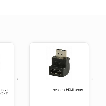
מתאם HDMI ז : נ זוויתי
תואמים