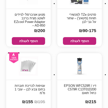
סרטים TZe למכשירי
מטען אוניברסלי לניידים
תוויות (פיטאץ’) – שחור
לשקע מצית ברכב
על גבי לבן
EZcool Power Adapter
– AD-850
₪200
₪90-175
הוסף לעגלה
הוסף לעגלה
דיו EPSON WFC529R /
עטיפות לכריכת חוברות
C579R C13T01D200
בחום צבע לבן – עובי 1
כחול תואם
מ”מ
₪155
₪195
₪215