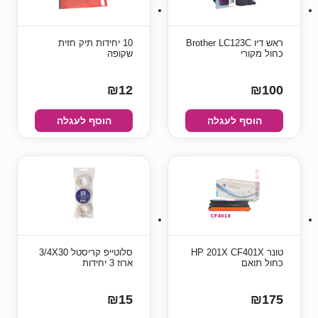
ראש דיו Brother LC123C
10 יחידות תיק חזית
כחול מקורי
שקופה
₪12
₪100
הוסף לעגלה
הוסף לעגלה
טונר HP 201X CF401X
סלוטייפ קריסטל 3/4X30
כחול תואם
ארוז 3 יחידות
₪15
₪175