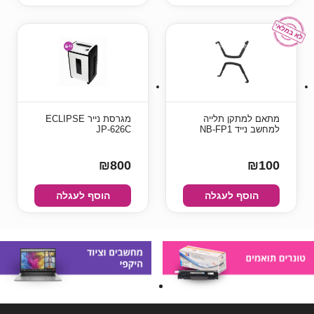
מתאם למתקן תלייה
מגרסת נייר ECLIPSE
למחשב נייד NB-FP1
JP-626C
₪800
₪100
הוסף לעגלה
הוסף לעגלה