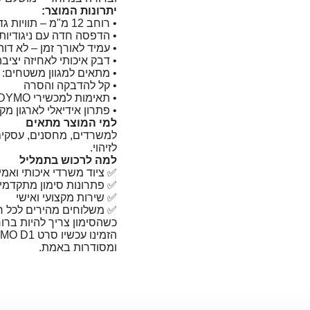
יתרונות המוצר:
• רוחב 12 מ"מ – תוויות גדולות וברורות יותר
• הדפסה חדה עם ניגודיות
• עמיד לאורך זמן – לא דו
• דבק איכותי לאחיזה יציבה
• מתאים למגוון משטחים: פ
• קל להדבקה והסרה
• תאימות למכשירי DYMO מסדרת D1
• פתרון אידיאלי לארגון מקצ
למי המוצר מתאים
למשרדים, מחסנים, עסקים, 
לזיהוי.
למה לרכוש בתמליל
✅ ציוד משרדי איכותי ואמין
✅ פתרונות סימון מתקדמי
✅ שירות מקצועי ואישי
✅ משלוחים מהירים לכל ר
כשהסימון צריך להיות ברו
ומסודרות באמת.