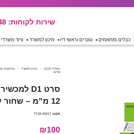
שירות לקוחות:
48
כבלים ומתאמים
טונרים וראשי דיו
מיכון למשרד
ציוד משרדי
תמליל 2100
מיכון למשרד
מדפסות ומכש
אדום
12 מ”מ – שחור על גבי אדום
מקט:
TCM-45017
₪100