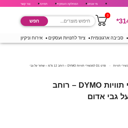
מי אנחנו
המחלקה העסקית
תמיכה
צור קשר
0
*31
סביבה ארגונומית
ציוד לחנויות ועסקים
אירוח וניקיון
ירי תוויות
סרט D1 למכשירי תוויות DYMO – רוחב 12 מ”מ – שחור על גבי
סרט D1 למכשירי תוויות DYMO – רוחב