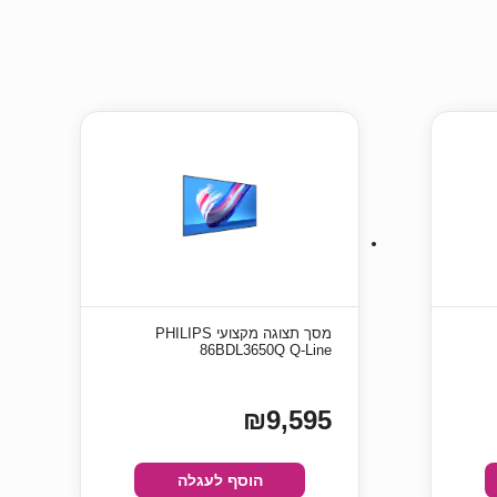
מסך תצוגה מקצועי PHILIPS
86BDL3650Q Q-Line
₪9,595
הוסף לעגלה