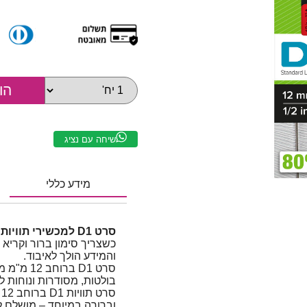
שיחה עם נציג
מידע כללי
סרט D1 למכשירי תוויות DYMO | רוחב 12 מ"מ | שחור על גבי אדום
כשצריך סימון ברור וקריא
והמידע הולך לאיבוד.
סרט D1 בר
בולטות, מסודרות ונוחות לזי
ס
וברורה במיוחד – מושלם לס