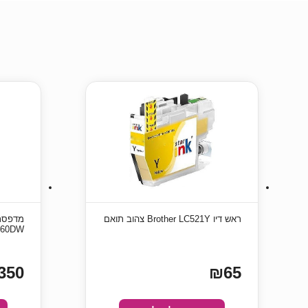
ראש דיו Brother LC521Y צהוב תואם
מדפסת 
660DW
350
₪65