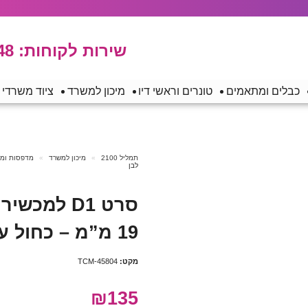
שירות לקוחות:
48
כבלים ומתאמים
טונרים וראשי דיו
מיכון למשרד
ציוד משרדי
תמליל 2100
מיכון למשרד
מדפסות ומכש
לבן
19 מ”מ – כחול על גבי לבן
מקט:
TCM-45804
₪135