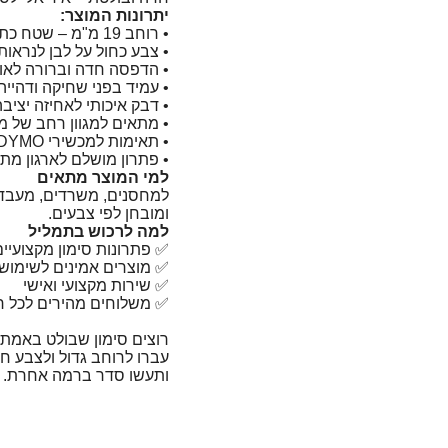
יתרונות המוצר:
• רוחב 19 מ"מ – שטח כתיבה גדול במיוחד
• צבע כחול על לבן לנראות
• הדפסה חדה וברורה לאור
• עמיד בפני שחיקה ודהייה
• דבק איכותי לאחיזה יציבה
• מתאים למגוון רחב של 
• תאימות למכשירי DYMO מסדרת D1
• פתרון מושלם לארגון מתק
למי המוצר מתאים
למחסנים, משרדים, מעבדות
ומובחן לפי צבעים.
למה לרכוש בתמליל
✅ פתרונות סימון מקצועיים
✅ מוצרים אמינים לשימוש י
✅ שירות מקצועי ואישי
✅ משלוחים מהירים לכל ר
רוצים סימון שבולט באמת
ותעשו סדר ברמה אחרת.