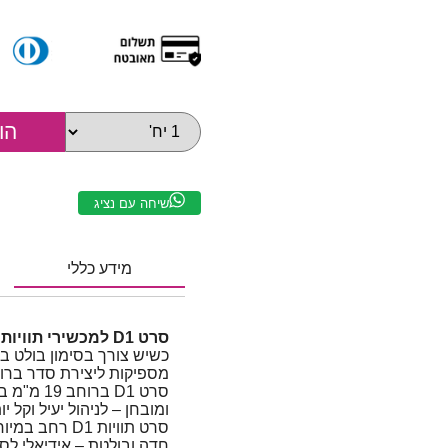
שיחה עם נציג
מידע כללי
סרט D1 למכשירי תוויות DYMO | רוחב 19 מ"מ | כחול על גבי לבן
כשיש צורך בסימון בולט במ
מספיקות ליצירת סדר ברור
סרט D1 בר
ומובחן – לניהול יעיל וקל יו
חדה ובולטת – אידיאלי לסי