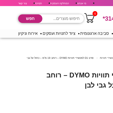
מי אנחנו
המחלקה העסקית
תמיכה
צור קשר
0
*31
סביבה ארגונומית
ציוד לחנויות ועסקים
אירוח וניקיון
ירי תוויות
סרט D1 למכשירי תוויות DYMO – רוחב 19 מ”מ – כחול על גבי
סרט D1 למכשירי תוויות DYMO – רוחב