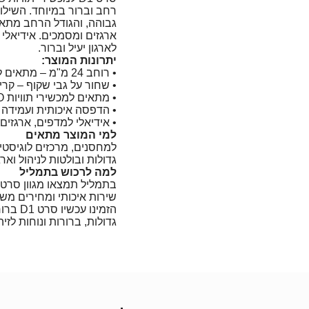
רחב וברור במיוחד. השיל
גבוהה, והגודל הרחב מתאים
ארגזים ומסמכים. אידיאלי
לארגון יעיל וברור.
יתרונות המוצר:
• רוחב 24 מ"מ – מתאים לתוויות גדולות וברורות במיוחד
• שחור על גבי שקוף – קריא
• מתאים למכשירי תוויות DYMO עם סרטי D1
• הדפסה איכותית ועמידה ל
• אידיאלי למדפים, ארגזים,
למי המוצר מתאים
למחסנים, מרכזים לוגיסטיי
גדולות ובולטות לניהול וארגו
למה לרכוש בתמליל
שירות איכותי ומחירים מש
גדולות, ברורות ונוחות לזיה