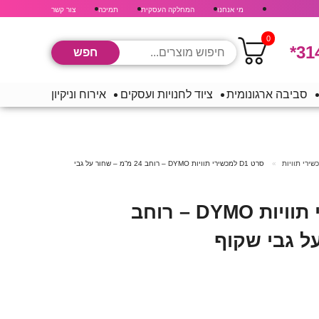
מי אנחנו
המחלקה העסקית
תמיכה
צור קשר
0
*31
סביבה ארגונומית
ציוד לחנויות ועסקים
אירוח וניקיון
ירי תוויות
סרט D1 למכשירי תוויות DYMO – רוחב 24 מ”מ – שחור על גבי
סרט D1 למכשירי תוויות DYMO – רוחב