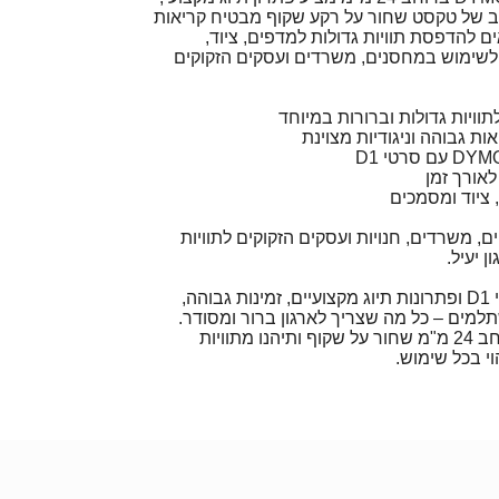
וב של טקסט שחור על רקע שקוף מבטיח קריאות
 להדפסת תוויות גדולות למדפים, ציוד,
 לשימוש במחסנים, משרדים ועסקים הזקוקים
ות גבוהה וניגודיות מצוינת
אורך זמן
 ציוד ומסמכים
ם, משרדים, חנויות ועסקים הזקוקים לתוויות
ן יעיל.
בתמליל תמצאו מגוון סרטי D1 ופתרונות תיוג מקצועיים, זמינות גבוהה,
תלמים – כל מה שצריך לארגון ברור ומסודר.
הזמינו עכשיו סרט D1 ברוחב 24 מ"מ שחור על שקוף ותיהנו מתוויות
וי בכל שימוש.