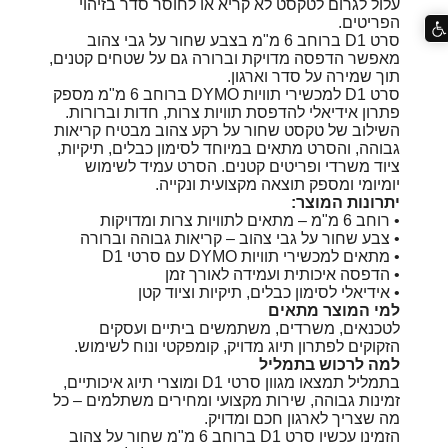
עלול לגרום לטקסט לא קריא או לחוסר סדר בזיהוי
הפריטים.
סרט D1 ברוחב 6 מ"מ בצבע שחור על גבי צהוב
מאפשר הדפסה מדויקת וברורה גם על שטחים קטנים,
תוך שמירה על סדר וארגון.
סרט D1 למכשירי תוויות DYMO ברוחב 6 מ"מ מספק
פתרון אידיאלי להדפסת תוויות צרות, חדות וברורות.
השילוב של טקסט שחור על רקע צהוב מבטיח קריאות
גבוהה, והסרט מתאים במיוחד לסימון כבלים, תיקיות,
ציוד משרדי ופריטים קטנים. הסרט עמיד לשימוש
יומיומי ומספק תוצאה מקצועית ונקייה.
יתרונות המוצר:
• רוחב 6 מ"מ – מתאים לתוויות צרות ומדויקות
• צבע שחור על גבי צהוב – קריאות גבוהה וברורה
• מתאים למכשירי תוויות DYMO עם סרטי D1
• הדפסה איכותית ועמידה לאורך זמן
• אידיאלי לסימון כבלים, תיקיות וציוד קטן
למי המוצר מתאים
לטכנאים, משרדים, משתמשים ביתיים ועסקים
הזקוקים לפתרון תיוג מדויק, קומפקטי ונוח לשימוש.
למה לרכוש בתמליל
בתמליל תמצאו מגוון סרטי D1 ומוצרי תיוג איכותיים,
זמינות גבוהה, שירות מקצועי ומחירים משתלמים – כל
מה שצריך לארגון חכם ומדויק.
הזמינו עכשיו סרט D1 ברוחב 6 מ"מ שחור על צהוב