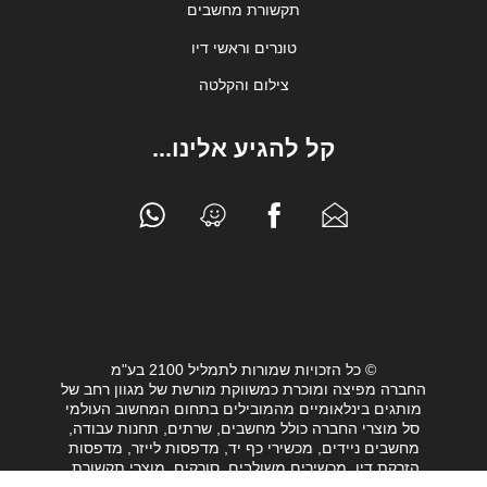
תקשורת מחשבים
טונרים וראשי דיו
צילום והקלטה
קל להגיע אלינו...
© כל הזכויות שמורות לתמליל 2100 בע"מ
החברה מפיצה ומוכרת כמשווקת מורשת של מגוון רחב של
מותגים בינלאומיים מהמובילים בתחום המחשוב העולמי
סל מוצרי החברה כולל מחשבים, שרתים, תחנות עבודה,
מחשבים ניידים, מכשירי כף יד, מדפסות לייזר, מדפסות
הזרקת דיו, מכשירים משולבים, סורקים, מוצרי תקשורת,
חלקי מחשב, כונני גיבוי וציוד נלווה מגוון לעולם המחשבים.