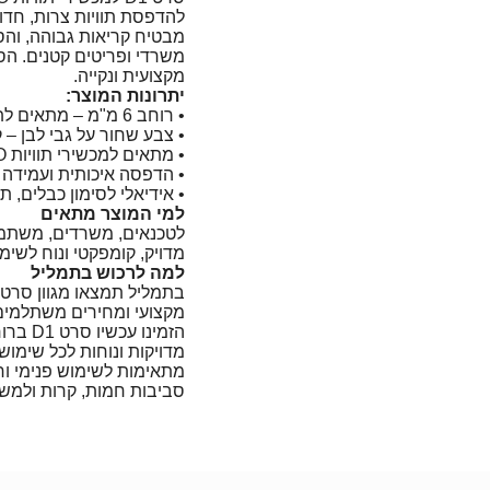
להדפסת תוויות צרות, חדו
מבטיח קריאות גבוהה, והסר
משרדי ופריטים קטנים. הס
מקצועית ונקייה.
יתרונות המוצר:
• רוחב 6 מ"מ – מתאים לתוויות צרות ומדויקות
• צבע שחור על גבי לבן – 
• מתאים למכשירי תוויות DYMO עם סרטי D1
• הדפסה איכותית ועמידה ל
• אידיאלי לסימון כבלים, תי
למי המוצר מתאים
לטכנאים, משרדים, משתמשי
מדויק, קומפקטי ונוח לשימו
למה לרכוש בתמליל
מקצועי ומחירים משתלמים 
מדויקות ונוחות לכל שימוש.
מתאימות לשימוש פנימי וחי
סביבות חמות, קרות ולמש