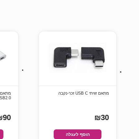
מתאם זוויתי USB C זכר-נקבה
USB2.0
₪90
₪30
הוסף לעגלה