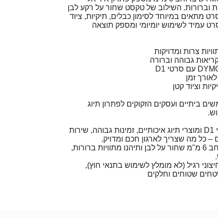
ת וברורות. השילוב של טקסט שחור על רקע לבן
ט מתאים במיוחד לסימון כבלים, תיקיות, ציוד
רט עמיד לשימוש יומיומי ומספק תוצאה
קריאות גבוהה וברורה
אורך זמן
קיות וציוד קטן
ם ביתיים ועסקים הזקוקים לפתרון תיוג
ש.
בתמליל תמצאו מגוון סרטי D1 ומוצרי תיוג איכותיים, זמינות גבוהה, שירות
– כל מה שצריך לארגון חכם ומדויק.
הזמינו עכשיו סרט D1 ברוחב 6 מ"מ שחור על לבן ותיהנו מתוויות ברורות,
צוני רגיל (לא מומלץ לשימוש בתנאי חוץ),
טחים שטוחים וחלקים