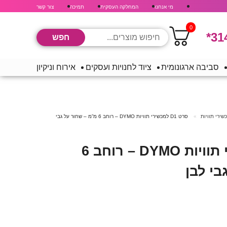
מי אנחנו
המחלקה העסקית
תמיכה
צור קשר
0
*31
סביבה ארגונומית
ציוד לחנויות ועסקים
אירוח וניקיון
ירי תוויות
סרט D1 למכשירי תוויות DYMO – רוחב 6 מ”מ – שחור על גבי
סרט D1 למכשירי תוויות DYMO – רוחב 6
בי לבן