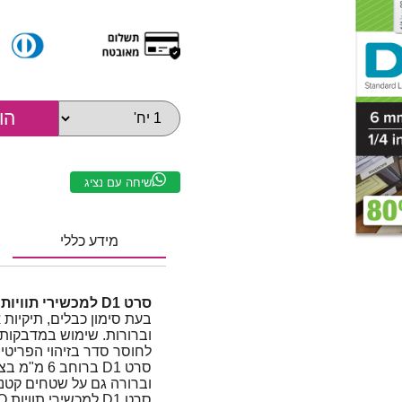
שיחה עם נציג
מידע כללי
סרט D1 למכשירי תוויות DYMO | רוחב 6 מ"מ | שחור על גבי לבן
בעת סימון כבלים, תיקיות א
וברורות. שימוש במדבקות 
לחוסר סדר בזיהוי הפריטים
סרט D1 בר
וברורה גם על שטחים קטנים