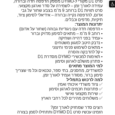
סרט D1 מקורי ל-DYMO מספק הדפסה חדה וברורה,
עמידה לאורך זמן – לשמירה על סדר וארגון מקצועי.
סרט תוויות D1 ברוחב 9 מ"מ בצבע שחור על גבי
אדום, להדפסה נקייה וברורה – אידיאלי לסימון ציוד,
תיקיות, מדפים וכבלים.
יתרונות המוצר:
• הדפסה חדה עם ניגודיות גבוהה (שחור על אדום)
• רוחב 9 מ"מ – מתאים לסימון מדויק וברור
• עמיד בפני דהייה ושחיקה
• נדבק היטב למגוון משטחים
• מתאים לשימוש פנימי וחיצוני
• קל להדבקה והסרה
• תאימות למכשירי DYMO מסדרת D1
• פתרון מושלם לארגון וסימון
למי המוצר מתאים
למשרדים, מחסנים, בתי ספר, טכנאים וכל מי שצריך
סימון ברור, מסודר ועמיד לאורך זמן.
למה לרכוש בתמליל
✅ ציוד משרדי איכותי ואמין
✅ פתרונות חכמים לארגון וסימון
✅ שירות מקצועי ואישי
✅ משלוחים מהירים לכל רחבי הארץ
רוצים סדר שמחזיק לאורך זמן?
הזמינו עכשיו סרט DYMO D1 ותתחילו לסמן בצורה