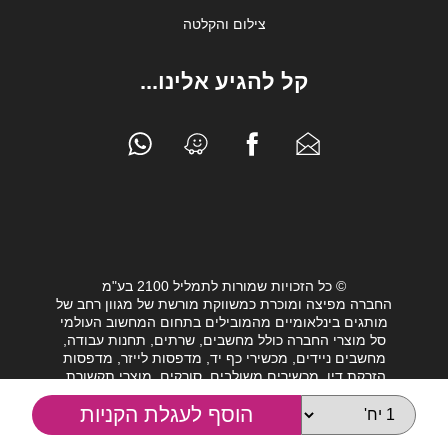
צילום והקלטה
קל להגיע אלינו...
© כל הזכויות שמורות לתמליל 2100 בע"מ
החברה מפיצה ומוכרת כמשווקת מורשת של מגוון רחב של
מותגים בינלאומיים מהמובילים בתחום המחשוב העולמי
סל מוצרי החברה כולל מחשבים, שרתים, תחנות עבודה,
מחשבים ניידים, מכשירי כף יד, מדפסות לייזר, מדפסות
הזרקת דיו, מכשירים משולבים, סורקים, מוצרי תקשורת,
חלקי מחשב, כונני גיבוי וציוד נלווה מגוון לעולם המחשבים.