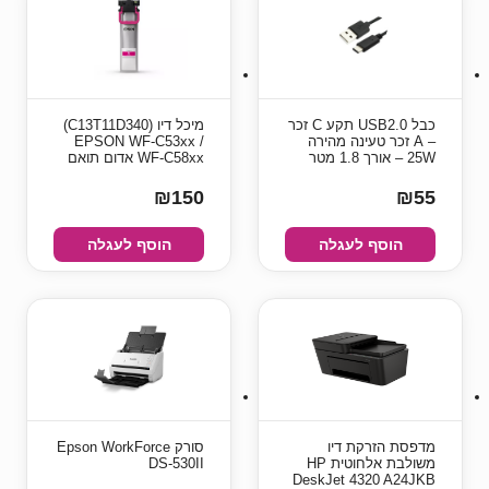
כבל USB2.0 תקע C זכר
מיכל דיו (C13T11D340)
– A זכר טעינה מהירה
EPSON WF-C53xx /
25W – אורך 1.8 מטר
WF-C58xx אדום תואם
₪150
₪55
הוסף לעגלה
הוסף לעגלה
מדפסת ‏הזרקת דיו
סורק Epson WorkForce
משולבת אלחוטית HP
DS-530II
DeskJet 4320 A24JKB