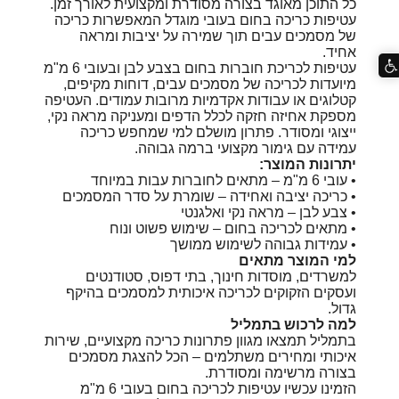
כל התוכן מאוגד בצורה מסודרת ומקצועית לאורך זמן.
עטיפות כריכה בחום בעובי מוגדל המאפשרות כריכה
של מסמכים עבים תוך שמירה על יציבות ומראה
אחיד.
עטיפות לכריכת חוברות בחום בצבע לבן ובעובי 6 מ"מ
מיועדות לכריכה של מסמכים עבים, דוחות מקיפים,
קטלוגים או עבודות אקדמיות מרובות עמודים. העטיפה
מספקת אחיזה חזקה לכלל הדפים ומעניקה מראה נקי,
ייצוגי ומסודר. פתרון מושלם למי שמחפש כריכה
עמידה עם גימור מקצועי ברמה גבוהה.
יתרונות המוצר:
• עובי 6 מ"מ – מתאים לחוברות עבות במיוחד
• כריכה יציבה ואחידה – שומרת על סדר המסמכים
• צבע לבן – מראה נקי ואלגנטי
• מתאים לכריכה בחום – שימוש פשוט ונוח
• עמידות גבוהה לשימוש ממושך
למי המוצר מתאים
למשרדים, מוסדות חינוך, בתי דפוס, סטודנטים
ועסקים הזקוקים לכריכה איכותית למסמכים בהיקף
גדול.
למה לרכוש בתמליל
בתמליל תמצאו מגוון פתרונות כריכה מקצועיים, שירות
איכותי ומחירים משתלמים – הכל להצגת מסמכים
בצורה מרשימה ומסודרת.
הזמינו עכשיו עטיפות לכריכה בחום בעובי 6 מ"מ