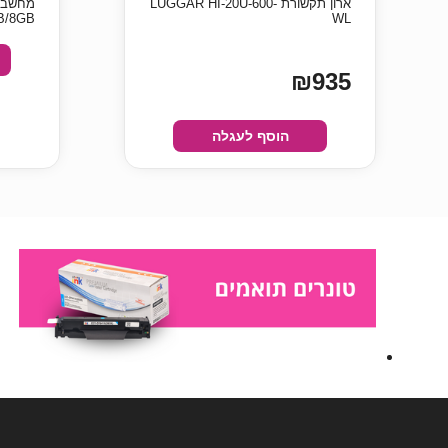
ארון תקשורת LUGGAR HI-20U-600-
B/8GB
WL
₪935
הוסף לעגלה