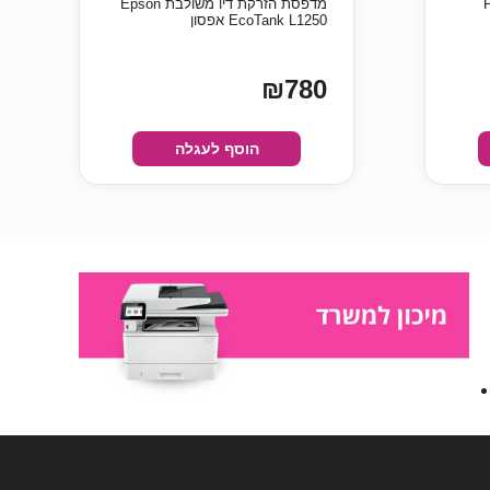
Phil
מדפסת ‏הזרקת דיו ‏משולבת Epson
EcoTank L1250 אפסון
₪780
הוסף לעגלה