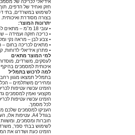
אידיאלי לכריכה של מסמכ
חזק ואחיד של הדפים, תוך 
לשימוש במשרדים, בתי דפו
בצורה מסודרת ואיכותית.
יתרונות המוצר:
• עובי 18 מ"מ – מתאים למסמכים עבים במיוחד
• כריכה חזקה ועמידה – ש
• צבע לבן – מראה נקי ומק
• מתאים לכריכה בחום – ת
• פתרון אידיאלי לדוחות, ק
למי המוצר מתאים
לעסקים, משרדים, מוסדות ח
איכותית למסמכים בהיקף ג
למה לרכוש בתמליל
בתמליל תמצאו מגוון רחב ש
ומחירים משתלמים – הכל 
מקצועי ואמין למסמכים גדו
הזמינו עכשיו עטיפות לכרי
לכל מסמך.
העניקו למסמכים שלכם מר
בגודל A4. עטיפות 
חוברות ומסמכים, ומשוות ל
לשימוש בבתי ספר, משרדי
הזמינו כעת ושדרגו את המ