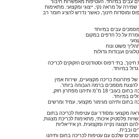
ים עבים במיוחד. העטיפות מאפשרות חיבור
שמירה על מראה נקי, ייצוגי ומקצועי. מתאימות
ס ומוסדות חינוך, כאשר נדרש להציג חומר רב
ומרת על כל הדפים במקום
צועי
הליך פשוט ונוח
טלוגים ועבודות גדולות
ינוך, בתי דפוס וסטודנטים הזקוקים לכריכה
דול במיוחד.
ל פתרונות כריכה מקצועיים, שירות אמין
להצגת מסמכים ברמה הגבוהה ביותר.
הזמינו עכשיו עטיפות לכריכה בחום בעובי 18 מ"מ ותיהנו מפתרון חזק,
לים במיוחד.
כה בחום ותיהנו מגימור מקצועי, עמיד ומרשים
אה מקצועי ומסודר עם עטיפות לכריכה בחום
אלו, העשויות פלסטיק איכותי, מתאימות לכריכת מצגות,
הם תצוגה נקייה ומקצועית. הן אידיאליות
ם ובבית.
סמכים שלכם עם עטיפות לכריכה בחום ותיהנו