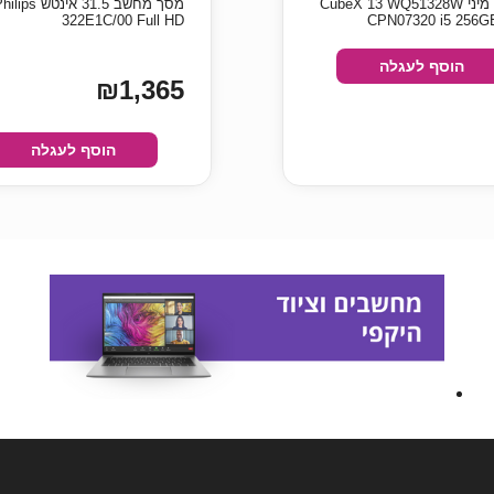
מחשב מיני CubeX 13 WQ51328W
מסך מחשב ‏31.5 ‏אינטש ips
322E1C/00 Full HD
CPN07320 i5 256G
הוסף לעגלה
₪1,365
הוסף לעגלה