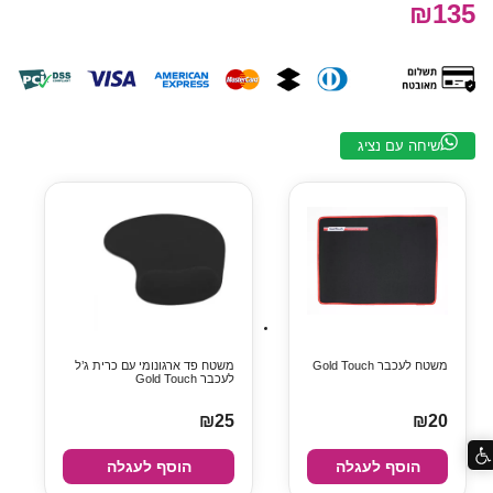
₪135
שיחה עם נציג
משטח לעכבר Gold Touch
משטח פד ארגונומי עם כרית ג’ל
לעכבר Gold Touch
₪25
₪20
הוסף לעגלה
הוסף לעגלה