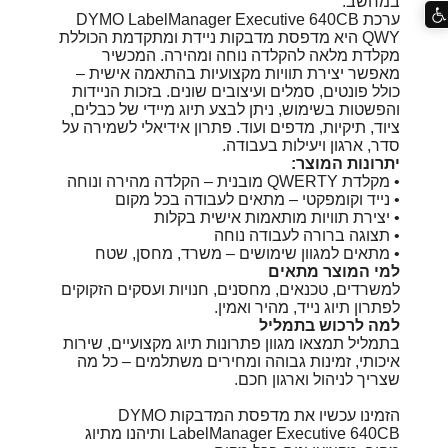
במחשב.
ערכת DYMO LabelManager Executive 640CB
QWY היא מדפסת מדבקות ניידת ומתקדמת הכוללת
מקלדת מלאה להקלדה נוחה ומהירה. המכשיר
מאפשר יצירת תוויות מקצועיות בהתאמה אישית –
כולל פונטים, סמלים ועיצובים שונים. בזכות הניידות
והפשטות בשימוש, ניתן לבצע תיוג מיידי של כבלים,
ציוד, תיקיות, מדפים ועוד. פתרון אידיאלי לשמירה על
סדר, ארגון ויעילות בעבודה.
יתרונות המוצר:
• מקלדת QWERTY מובנית – הקלדה מהירה ונוחה
• נייד וקומפקטי – מתאים לעבודה בכל מקום
• יצירת תוויות מותאמות אישית בקלות
• תצוגה ברורה לעבודה נוחה
• מתאים למגוון שימושים – משרד, מחסן, שטח
למי המוצר מתאים
למשרדים, טכנאים, מחסנים, חנויות ועסקים הזקוקים
לפתרון תיוג נייד, מהיר ואמין.
למה לרכוש בתמליל
בתמליל תמצאו מגוון פתרונות תיוג מקצועיים, שירות
איכותי, זמינות גבוהה ומחירים משתלמים – כל מה
שצריך לניהול וארגון חכם.
הזמינו עכשיו את מדפסת המדבקות DYMO
LabelManager Executive 640CB ותיהנו מתיוג