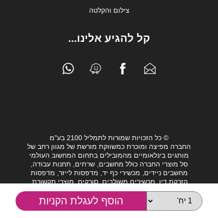
צילום והקלטה
קל להגיע אלינו...
© כל הזכויות שמורות לתמליל 2100 בע"מ
החברה מפיצה ומוכרת כמשווקת מורשת של מגוון רחב של
מותגים בינלאומיים מהמובילים בתחום המחשוב העולמי
סל מוצרי החברה כולל מחשבים, שרתים, תחנות עבודה,
מחשבים ניידים, מכשירי כף יד, מדפסות לייזר, מדפסות
הזרקת דיו, מכשירים משולבים, סורקים, מוצרי תקשורת,
חלקי מחשב, כונני גיבוי וציוד נלווה מגוון לעולם המחשבים.