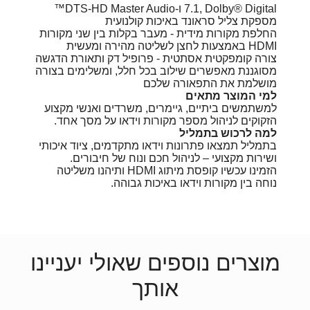
7.1, Dolby® Digital ו-DTS-HD Master Audio™
מספקת צליל סראונד באיכות קולנועית
החלפת מקורות מידית - מעבר בקלות בין שני מקורות
HDMI באמצעות לחצן לשליטה מהירה ומעשית
צורה קומפקטית אסתטית - פרופיל דק ותאורת הדגשה
מסוגננת מאפשרים שילוב בכל חלל, ומשלימים בצורה
מושלמת את התפאורה שלכם
למי המוצר מתאים
למשתמשים ביתיים, גיימרים, משרדים ואנשי מקצוע
הזקוקים לניהול מספר מקורות וידאו על מסך אחד.
למה לרכוש בתמליל
בתמליל תמצאו פתרונות וידאו מתקדמים, ציוד איכותי
ושירות מקצועי – לניהול חכם ונוח של חיבורים.
הזמינו עכשיו קופסת מיתוג HDMI ותיהנו משליטה
נוחה בין מקורות וידאו באיכות גבוהה.
מוצרים נוספים שאולי יעניינו
אותך