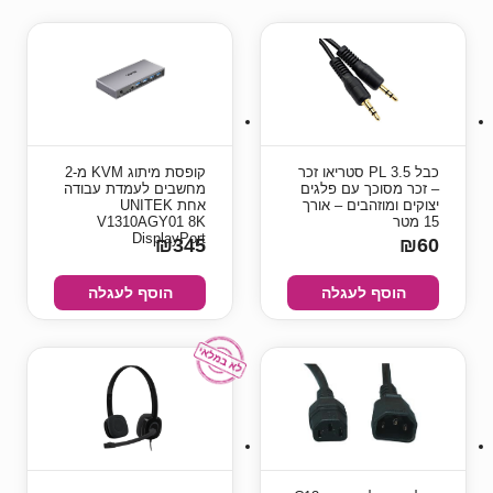
כבל PL 3.5 סטריאו זכר
קופסת מיתוג KVM מ-2
– זכר מסוכך עם פלגים
מחשבים לעמדת עבודה
יצוקים ומוזהבים – אורך
אחת UNITEK
15 מטר
V1310AGY01 8K
DisplayPort
₪345
₪60
הוסף לעגלה
הוסף לעגלה