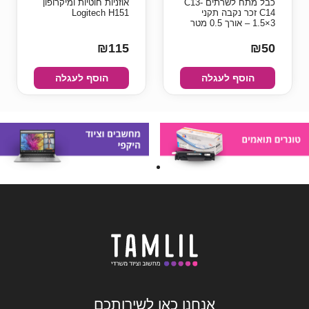
כבל מתח לשרתים C13-
אוזניות ‏חוטיות ומיקרופון
C14 זכר נקבה תקני
Logitech H151
3×1.5 – אורך 0.5 מטר
₪115
₪50
הוסף לעגלה
הוסף לעגלה
אנחנו כאן לשירותכם