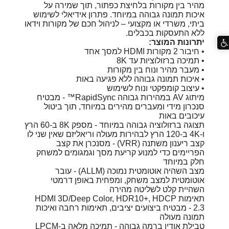
מהיר בין מקורות בלחיצת כפתור, תוך שמירה על
איכות תמונה גבוהה במיוחד. פתרון אידיאלי לשימוש
ביתי, משרדי או מקצועי – לניהול חכם של מקורות וידאו
ללא התעסקות בכבלים.
יתרונות המוצר:
• חיבור 2 מקורות HDMI למסך אחד
• תמיכה ברזולוציות עד 8K
• מעבר מהיר ונוח בין מקורות
• איכות תמונה גבוהה ללא פגיעה באות
• עיצוב קומפקטי ונוח לשימוש
מיתוג AV במהירות גבוהה RapidSync™ - מבטיח
סנכרון מידי ומעברים מהירים במיוחד, תוך ביטול
עיכובים באות
תצוגה ברזולוציה גבוהה במיוחד - מספק 8K ב-60 הרץ
ו-4K ב-120 הרץ לבהירות מעולה וריאליזם שאין שני לו
קצב ריענון משתנה (VRR) - מסנכרן את קצב
הפריימים כדי למנוע קריעת מסך וגמגומים למשחק
חלק במיוחד
מצב השהיה אוטומטית נמוכה (ALLM) - עובר
אוטומטית למצב משחק, ומפחית באופן דרמטי
השהיית קלט לשליטה מהירה
תאימות HDMI 3D/Deep Color, HDR10+, HDCP
2.3 - מבטיח ביצועים יציבים, תאימות רחבה ואיכות
תמונה מעולה
טבילת אודיו ברמה גבוהה - תמיכה מלאה ב-LPCM