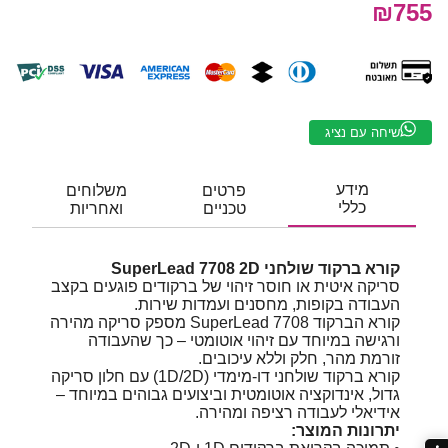
₪755
שיחה עם נציג
מידע
פרטים
משלוחים
כללי
טכניים
ואחריות
קורא ברקוד שולחני SuperLead 7708 2D
סריקה איטית או חוסר זיהוי של ברקודים פוגעים בקצב
העבודה בקופות, מחסנים ועמדות שירות.
קורא הברקוד SuperLead 7708 מספק סריקה מהירה
ורגישה במיוחד עם זיהוי אוטומטי – כך שהעבודה
זורמת מהר, חלק וללא עיכובים.
קורא ברקוד שולחני דו-מימדי (1D/2D) עם חלון סריקה
גדול, אינדוקציה אוטומטית וביצועים גבוהים במיוחד –
אידיאלי לעבודה רציפה ומהירה.
יתרונות המוצר: