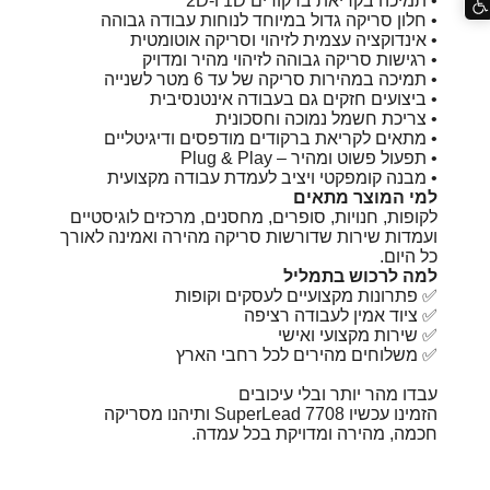
• תמיכה בקריאת ברקודים 1D ו-2D
• חלון סריקה גדול במיוחד לנוחות עבודה גבוהה
• אינדוקציה עצמית לזיהוי וסריקה אוטומטית
• רגישות סריקה גבוהה לזיהוי מהיר ומדויק
• תמיכה במהירות סריקה של עד 6 מטר לשנייה
• ביצועים חזקים גם בעבודה אינטנסיבית
• צריכת חשמל נמוכה וחסכונית
• מתאים לקריאת ברקודים מודפסים ודיגיטליים
• תפעול פשוט ומהיר – Plug & Play
• מבנה קומפקטי ויציב לעמדת עבודה מקצועית
למי המוצר מתאים
לקופות, חנויות, סופרים, מחסנים, מרכזים לוגיסטיים
ועמדות שירות שדורשות סריקה מהירה ואמינה לאורך
כל היום.
למה לרכוש בתמליל
✅ פתרונות מקצועיים לעסקים וקופות
✅ ציוד אמין לעבודה רציפה
✅ שירות מקצועי ואישי
✅ משלוחים מהירים לכל רחבי הארץ
עבדו מהר יותר ובלי עיכובים
הזמינו עכשיו SuperLead 7708 ותיהנו מסריקה
חכמה, מהירה ומדויקת בכל עמדה.