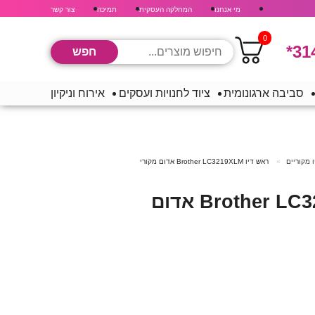
מי אנחנו
המחלקה העסקית
תמיכה
צור קשר
0
*31
סביבה ארגונומית
ציוד לחנויות ועסקים
אירוח וניקיון
 מקוריים
ראש דיו Brother LC3219XLM אדום מקורי
ראש דיו Brother LC3219XLM אדום