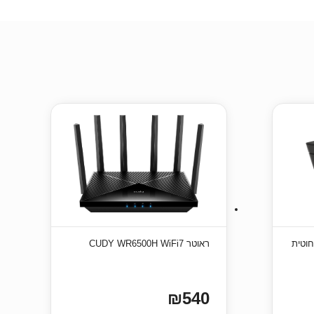
וטית
‏ראוטר CUDY WR6500H WiFi7
₪540