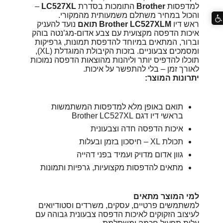
למדפסות
Brother
התומכות בסדרת
LC527XL
–
והכול במחיר משתלם משמעותית מהמקורי.
ראש דיו
Brother LC527XLM תואם
נועד להעניק
איכות הדפסה מקצועית עם צבע אדום-מג’נטה בוהק
וברור, המתאים במיוחד להדפסת תמונות, גרפיקות
ומסמכים צבעוניים. בזכות הקיבולת המוגדלת (XL),
תוכלו להדפיס יותר וליהנות מהוצאות הדפסה נמוכות
לאורך זמן – בלי להתפשר על איכות.
יתרונות המוצר:
תואם באופן מלא למדפסות המשתמשות
בראשי דיו דגם Brother LC527XL
איכות הדפסה חדה וצבעונית
תכולת XL – חיסכון בזמן ובעלות
גוון אדום מדויק ועמיד בפני דהייה
מתאים להדפסות מקצועיות, גרפיות ותמונות
למי המוצר מתאים
למשתמשים פרטיים, עסקים, משרדים וסטודיואים
לעיצוב הזקוקים לאיכות הדפסה צבעונית גבוהה עם