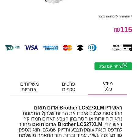
* התמונות להמחשה בלבד
₪115
שיחה עם נציג
מידע
פרטים
משלוחים
כללי
טכניים
ואחריות
ראש דיו Brother LC527XLM אדום תואם
ההדפסות שלכם איבדו את החיות שלהן? התמונות
נראות חיוורות או חסר בהן הצבע האדום המדויק?
ראש הדיו
Brother LC527XLM אדום תואם
מחזיר
להדפסות את עומק הצבע והדיוק שנעלם. הוא מספק
גוון מג’נטה עשיר, עמיד וברור, תוך התאמה מושלמת