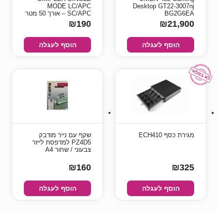
MODE LC/APC
Desktop GT22-3007nj
BG2G6EA
SC/APC – אורך 50 מטר
₪190
₪21,900
הוסף לעגלה
הוסף לעגלה
מגירת כסף ECH410
שקף עם נייר מודבק
PZ4D5 למדפסת לייזר
צבעוני / שחור A4
₪160
₪325
הוסף לעגלה
הוסף לעגלה