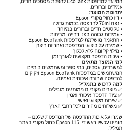
המיועד למדפסות EcoTank להפקת מסמכים חדים,
עמידים וברורים.
יתרונות המוצר:
• דיו כחול מקורי Epson
• נפח ‎70ml להדפסה בכמות גדולה
• טקסטים חדים וברורים במיוחד
• עמידות גבוהה בפני דהייה ומריחות
• התאמה מושלמת למדפסות Epson EcoTank
• שמירה על ביצועי המדפסת ואחריות היצרן
• מילוי קל ונוח ללא לכלוך
• איכות הדפסה מקצועית לאורך זמן
למי המוצר מתאים
למשרדים, עסקים, בתי ספר ומשתמשים ביתיים
המשתמשים במדפסות Epson EcoTank וזקוקים
להדפסה שחורה איכותית ואמינה.
למה לרכוש בתמליל
✅ מוצרים מקוריים ממותגים מובילים
✅ ציוד הדפסה איכותי ואמין
✅ שירות מקצועי ואישי
✅ משלוחים מהירים לכל רחבי הארץ
שמרו על איכות ההדפסה של המדפסת שלכם –
הזמינו עכשיו ראש דיו Epson 115 כחול מקורי באתר
תמליל.