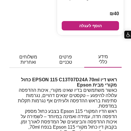
₪40
הוסף לעגלה
מידע
פרטים
משלוחים
כללי
טכניים
ואחריות
ראש דיו EPSON 115 C13T07D24A ‎70ml כחול
מקורי מבית Epson
כאשר משתמשים בדיו שאינו מקורי, איכות ההדפסה
עלולה להיפגע – טקסטים יוצאים דהויים, נגרמות
סתימות בראש ההדפסה ולעיתים אף נגרמות תקלות
במדפסת.
ראש הדיו המקורי Epson 115 בצבע כחול מספק
הדפסה חדה, עמידה ואמינה במיוחד – לשמירה על
איכות ההדפסה והביצועים של המדפסת לאורך זמן.
בקבוק דיו כחול מקורי Epson 115 בנפח ‎70ml,