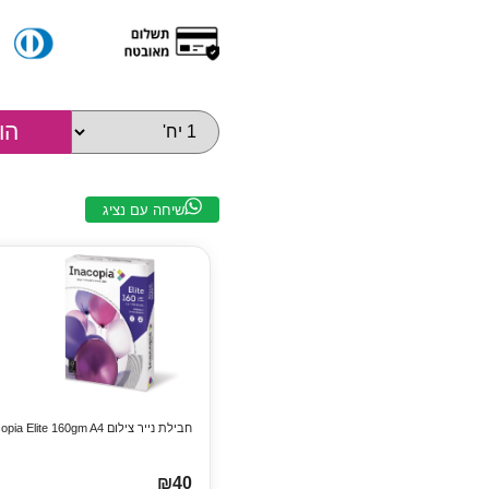
שיחה עם נציג
חבילת נייר צילום Inacopia Elite 160gm A4
₪40