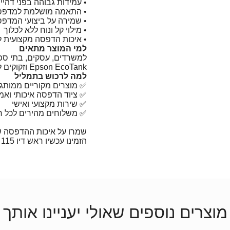
• עמידות גבוהה בפני דהיי
• התאמה מושלמת למדפסות n EcoTank
• שמירה על ביצועי המדפס
• מילוי קל ונוח ללא לכלוך
• איכות הדפסה מקצועית ל
למי המוצר מתאים
למשרדים, עסקים, בתי ס
Epson EcoTank וזקוקים להדפסה שחורה איכותית ואמינה.
למה לרכוש בתמליל
✅ מוצרים מקוריים ממותגי
✅ ציוד הדפסה איכותי ואמי
✅ שירות מקצועי ואישי
✅ משלוחים מהירים לכל ר
שמרו על איכות ההדפסה 
הזמינו עכשיו ראש דיו Epson 115 אדום מקורי באתר תמליל.
מוצרים נוספים שאולי יעניינו אותך