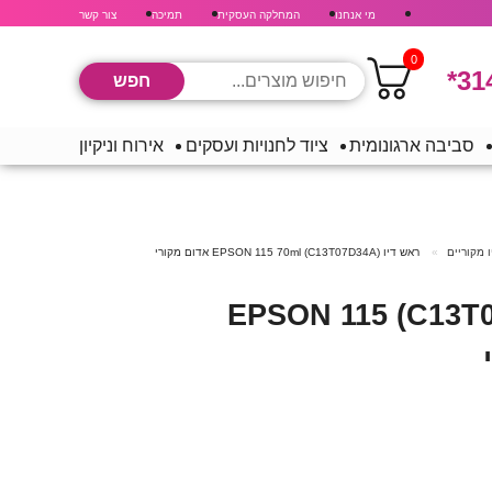
מי אנחנו
המחלקה העסקית
תמיכה
צור קשר
0
*31
סביבה ארגונומית
ציוד לחנויות ועסקים
אירוח וניקיון
 מקוריים
ראש דיו (C13T07D34A) EPSON 115 70ml אדום מקורי
ראש דיו (C13T07D34A) EPSON 115