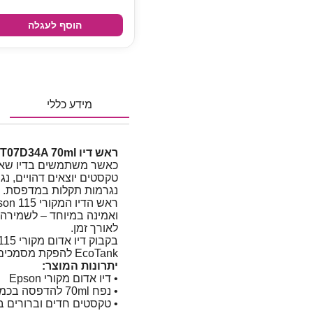
הוסף לעגלה
מידע כללי
ראש דיו EPSON 115 C13T07D34A ‎70ml אדום מקורי מבית Epson
כאשר משתמשים בדיו שאינו
טקסטים יוצאים דהויים, 
נגרמות תקלות במדפסת.
ואמינה במיוחד – לשמירה
לאורך זמן.
EcoTank להפקת מסמכים חדים, עמידים וברורים.
יתרונות המוצר:
• דיו אדום מקורי Epson
• נפח ‎70ml להדפסה בכמות גדולה
• טקסטים חדים וברורים ב