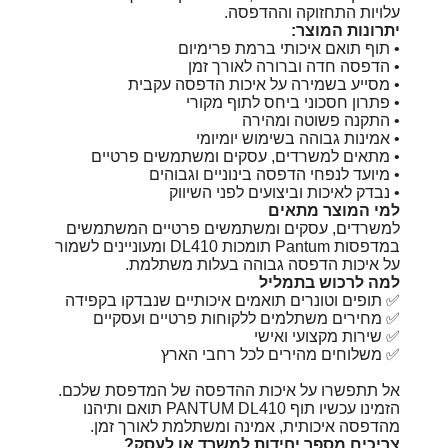
עלויות התחזוקה וההדפסה.
יתרונות המוצר:
• תוף תואם איכותי ברמת פרימיום
• הדפסה חדה וברורה לאורך זמן
• מסייע בשמירה על איכות הדפסה עקבית
• פתרון חסכוני ביחס לתוף מקורי
• התקנה פשוטה ומהירה
• אמינות גבוהה בשימוש יומיומי
• מתאים למשרדים, עסקים ומשתמשים פרטיים
• מיועד לנפחי הדפסה בינוניים וגבוהים
• נבדק לאיכות וביצועים לפני השיווק
למי המוצר מתאים
למשרדים, עסקים ומשתמשים פרטיים המשתמשים
במדפסות Pantum תומכות DL410 ומעוניינים לשמור
על איכות הדפסה גבוהה בעלות משתלמת.
למה לרכוש בתמליל
✅ תופים וטונרים תואמים איכותיים שנבדקו בקפידה
✅ מחירים משתלמים ללקוחות פרטיים ועסקיים
✅ שירות מקצועי ואישי
✅ משלוחים מהירים לכל רחבי הארץ
אל תתפשרו על איכות ההדפסה של המדפסת שלכם.
הזמינו עכשיו תוף PANTUM DL410 תואם ותיהנו
מהדפסה איכותית, אמינה ומשתלמת לאורך זמן.
צריכים מספר יחידות למשרד או לעסק?