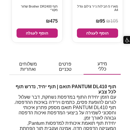
מארז 5 חבילות נייר צילום גודל
תוף Brother DR2400 שחור
A4
מקורי
₪475
₪95
₪105
הוסף לעגלה
הוסף לעגלה
מידע
פרטים
משלוחים
כללי
טכניים
ואחריות
תוף PANTUM DL410 תואם | תוף יחיד, נדרש תוף
לכל צבע
עם הזמן יחידת התוף במדפסת נשחקת, דבר שעלול
לגרום להופעת פסים, כתמים וירידה באיכות ההדפסה.
תוף PANTUM DL410 תואם מספק פתרון איכותי
וחסכוני לשמירה על ביצועי המדפסת ואיכות הדפסה
גבוהה לאורך זמן.
יחידת תוף תואמת איכותית למדפסות Pantum,
המעניקה הדפסה חדה, אמינה ועקבית תוך הפחתת