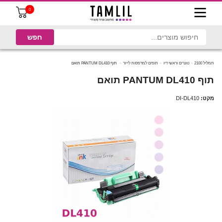
0
תמליל 2100
טונרים וראשי דיו
תופים למדפסות לייזר
תוף PANTUM DL410 תואם
תוף PANTUM DL410 תואם
מקט:
DI-DL410