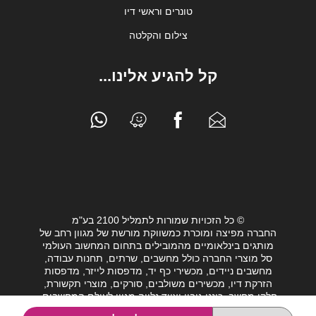
טונרים וראשי דיו
צילום והקלטה
קל להגיע אלינו...
© כל הזכויות שמורות לתמליל 2100 בע"מ
החברה מפיצה ומוכרת כמשווקת מורשת של מגוון רחב של
מותגים בינלאומיים מהמובילים בתחום המחשוב העולמי
סל מוצרי החברה כולל מחשבים, שרתים, תחנות עבודה,
מחשבים ניידים, מכשירי כף יד, מדפסות לייזר, מדפסות
הזרקת דיו, מכשירים משולבים, סורקים, מוצרי תקשורת,
חלקי מחשב, כונני גיבוי וציוד נלווה מגוון לעולם המחשבים.