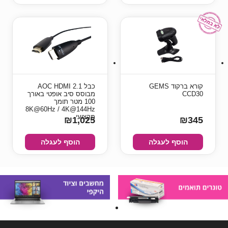
קורא ברקוד GEMS
כבל AOC HDMI 2.1
CCD30
מבוסס סיב אופטי באורך
100 מטר תומך
8K@60Hz / 4K@144Hz
מקצועי
₪1,025
₪345
הוסף לעגלה
הוסף לעגלה