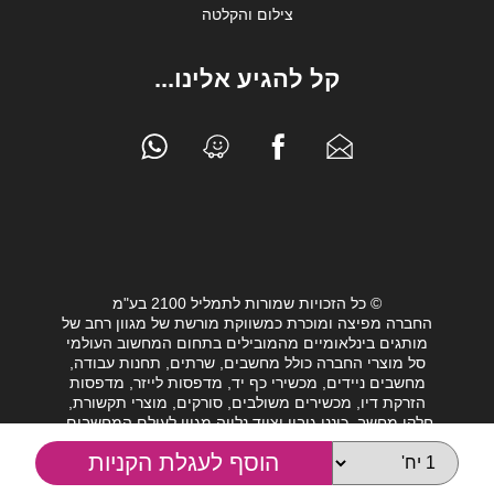
צילום והקלטה
קל להגיע אלינו...
© כל הזכויות שמורות לתמליל 2100 בע"מ
החברה מפיצה ומוכרת כמשווקת מורשת של מגוון רחב של
מותגים בינלאומיים מהמובילים בתחום המחשוב העולמי
סל מוצרי החברה כולל מחשבים, שרתים, תחנות עבודה,
מחשבים ניידים, מכשירי כף יד, מדפסות לייזר, מדפסות
הזרקת דיו, מכשירים משולבים, סורקים, מוצרי תקשורת,
חלקי מחשב, כונני גיבוי וציוד נלווה מגוון לעולם המחשבים.