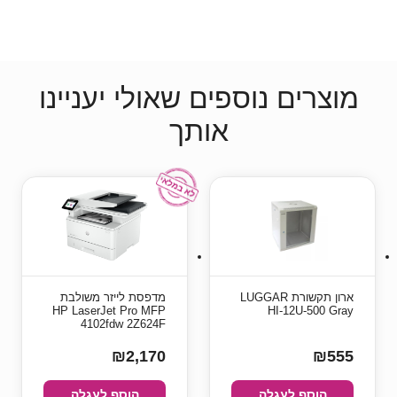
מוצרים נוספים שאולי יעניינו
אותך
ארון תקשורת LUGGAR
מדפסת ‏לייזר ‏משולבת
HP LaserJet Pro MFP
HI-12U-500 Gray
4102fdw 2Z624F
₪2,170
₪555
הוסף לעגלה
הוסף לעגלה