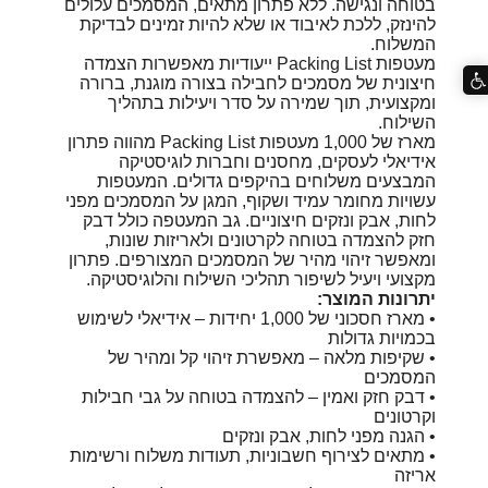
בטוחה ונגישה. ללא פתרון מתאים, המסמכים עלולים
להינזק, ללכת לאיבוד או שלא להיות זמינים לבדיקת
המשלוח.
מעטפות Packing List ייעודיות מאפשרות הצמדה
חיצונית של מסמכים לחבילה בצורה מוגנת, ברורה
ומקצועית, תוך שמירה על סדר ויעילות בתהליך
השילוח.
מארז של 1,000 מעטפות Packing List מהווה פתרון
אידיאלי לעסקים, מחסנים וחברות לוגיסטיקה
המבצעים משלוחים בהיקפים גדולים. המעטפות
עשויות מחומר עמיד ושקוף, המגן על המסמכים מפני
לחות, אבק ונזקים חיצוניים. גב המעטפה כולל דבק
חזק להצמדה בטוחה לקרטונים ולאריזות שונות,
ומאפשר זיהוי מהיר של המסמכים המצורפים. פתרון
מקצועי ויעיל לשיפור תהליכי השילוח והלוגיסטיקה.
יתרונות המוצר:
• מארז חסכוני של 1,000 יחידות – אידיאלי לשימוש
בכמויות גדולות
• שקיפות מלאה – מאפשרת זיהוי קל ומהיר של
המסמכים
• דבק חזק ואמין – להצמדה בטוחה על גבי חבילות
וקרטונים
• הגנה מפני לחות, אבק ונזקים
• מתאים לצירוף חשבוניות, תעודות משלוח ורשימות
אריזה