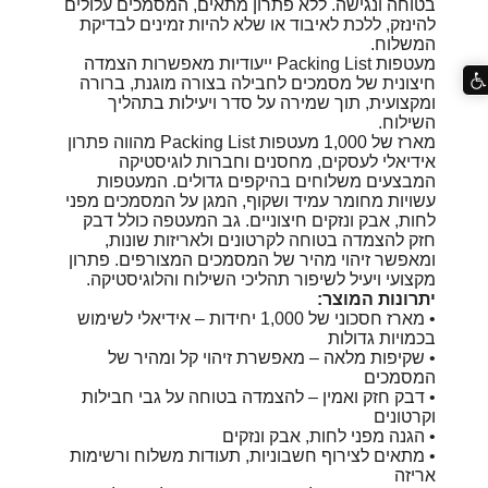
בטוחה ונגישה. ללא פתרון מתאים, המסמכים עלולים
להינזק, ללכת לאיבוד או שלא להיות זמינים לבדיקת
המשלוח.
מעטפות Packing List ייעודיות מאפשרות הצמדה
חיצונית של מסמכים לחבילה בצורה מוגנת, ברורה
ומקצועית, תוך שמירה על סדר ויעילות בתהליך
השילוח.
מארז של 1,000 מעטפות Packing List מהווה פתרון
אידיאלי לעסקים, מחסנים וחברות לוגיסטיקה
המבצעים משלוחים בהיקפים גדולים. המעטפות
עשויות מחומר עמיד ושקוף, המגן על המסמכים מפני
לחות, אבק ונזקים חיצוניים. גב המעטפה כולל דבק
חזק להצמדה בטוחה לקרטונים ולאריזות שונות,
ומאפשר זיהוי מהיר של המסמכים המצורפים. פתרון
מקצועי ויעיל לשיפור תהליכי השילוח והלוגיסטיקה.
יתרונות המוצר:
• מארז חסכוני של 1,000 יחידות – אידיאלי לשימוש
בכמויות גדולות
• שקיפות מלאה – מאפשרת זיהוי קל ומהיר של
המסמכים
• דבק חזק ואמין – להצמדה בטוחה על גבי חבילות
וקרטונים
• הגנה מפני לחות, אבק ונזקים
• מתאים לצירוף חשבוניות, תעודות משלוח ורשימות
אריזה