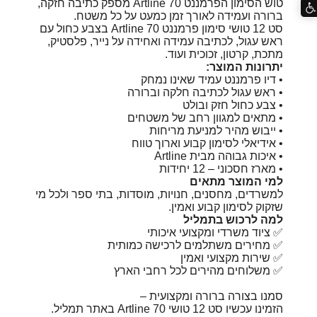
טוש הסימון הפרמננט Artline 70 מספק כתיבה חזקה,
ברורה ועמידה לאורך זמן כמעט על כל משטח.
סט 12 טושי סימון פרמננט Artline 70 בצבע כחול עם
ראש עגול, לכתיבה עמידה ואחידה על נייר, פלסטיק,
מתכת, קרטון, זכוכית ועוד.
יתרונות המוצר:
• דיו פרמננט עמיד שאינו נמחק
• ראש עגול לכתיבה חלקה וברורה
• צבע כחול חזק ובולט
• מתאים למגוון רחב של משטחים
• ייבוש מהיר למניעת מריחות
• אידיאלי לסימון קבוע וארוך טווח
• איכות גבוהה מבית Artline
• מארז חסכוני – 12 יחידות
למי המוצר מתאים
למשרדים, מחסנים, חנויות, מוסדות, בתי ספר ולכל מי
שזקוק לסימון קבוע ואמין.
למה לרכוש בתמליל
✅ ציוד משרדי ומקצועי איכותי
✅ מחירים משתלמים לרכישה כמותית
✅ שירות מקצועי ואמין
✅ משלוחים מהירים לכל רחבי הארץ
סמנו בצורה ברורה ומקצועית –
הזמינו עכשיו סט 12 טושי Artline 70 באתר תמליל.